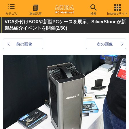
カテゴリ
過去記事
検索
Impressサイト
VGA外付けBOXや新型PCケースを展示、SilverStoneが新
製品紹介イベントを開催
(2/60)
前の画像
次の画像