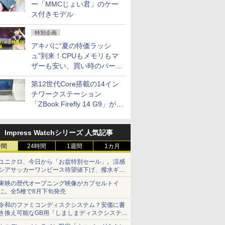
ー「MMCじょい君」のケー
ス付きモデル
特別企画
アキバに“夏の特価ラッシ
ュ”到来！CPUもメモリもマ
ザーも安い、買い時のパーツ
は？【8月7日(金)22時配信】
第12世代Core搭載の14イン
チワークステーション
「ZBook Firefly 14 G9」が
79,800円！秋葉原で中古PC
セール
Impress Watchシリーズ 人気記事
時間
24時間
1週間
1カ月
ユニクロ、今日から「お盆特別セール」。涼感
シアサッカーワンピース待望値下げ、撥水ギア
ショーツは1990円に
東映の歴代オープニング映像がカプセルトイ
に。全5種で8月下旬発売
令和のファミコンディスクシステム？安価に書
き換え可能なGB用「しましまディスクシステ
ム」