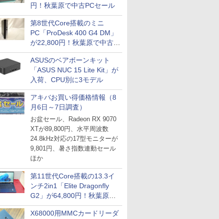
円！秋葉原で中古PCセール
第8世代Core搭載のミニ
PC「ProDesk 400 G4 DM」
が22,800円！秋葉原で中古
PCセール
ASUSのベアボーンキット
「ASUS NUC 15 Lite Kit」が
入荷、CPU別に3モデル
アキバお買い得価格情報（8
月6日～7日調査）
お盆セール、Radeon RX 9070
XTが89,800円、水平周波数
24.8kHz対応の17型モニターが
9,801円、暑さ指数連動セール
ほか
第11世代Core搭載の13.3イ
ンチ2in1「Elite Dragonfly
G2」が64,800円！秋葉原で
中古PCセール
X68000用MMCカードリーダ