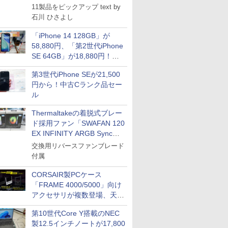
11製品をピックアップ text by
石川 ひさよし
「iPhone 14 128GB」が
58,880円、「第2世代iPhone
SE 64GB」が18,880円！中
古Bランク品セール
第3世代iPhone SEが21,500
円から！中古Cランク品セー
ル
Thermaltakeの着脱式ブレー
ド採用ファン「SWAFAN 120
EX INFINITY ARGB Sync」
に単品パッケージ
交換用リバースファンブレード
付属
CORSAIR製PCケース
「FRAME 4000/5000」向け
アクセサリが複数登場、天然
木製パネルや背面コネクタ対
第10世代Core Y搭載のNEC
応トレイなど
製12.5インチノートが17,800