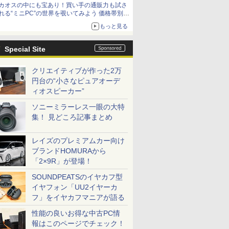
カオスの中にも宝あり！買い手の通販力も試さ
れる“ミニPC”の世界を覗いてみよう 価格帯別に
仕様や特徴を整理、11製品をピックアップ text
もっと見る
by 石川 ひさよし
Special Site
クリエイティブが作った2万
円台の“小さなピュアオーデ
ィオスピーカー”
ソニーミラーレス一眼の大特
集！ 見どころ記事まとめ
レイズのプレミアムカー向け
ブランドHOMURAから
「2×9R」が登場！
SOUNDPEATSのイヤカフ型
イヤフォン「UU2イヤーカ
フ」をイヤカフマニアが語る
性能の良いお得な中古PC情
報はこのページでチェック！