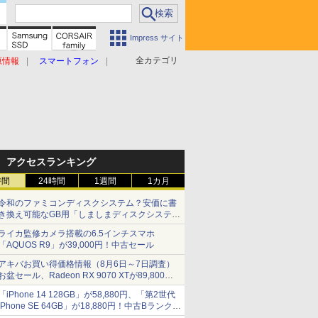
Impress サイト
全カテゴリ
原情報
スマートフォン
アクセスランキング
時間
24時間
1週間
1カ月
令和のファミコンディスクシステム？安価に書
き換え可能なGB用「しましまディスクシステ
ム」
ライカ監修カメラ搭載の6.5インチスマホ
「AQUOS R9」が39,000円！中古セール
アキバお買い得価格情報（8月6日～7日調査）
お盆セール、Radeon RX 9070 XTが89,800
円、水平周波数24.8kHz対応の17型モニターが
「iPhone 14 128GB」が58,880円、「第2世代
9,801円、暑さ指数連動セール ほか
iPhone SE 64GB」が18,880円！中古Bランク品
セール