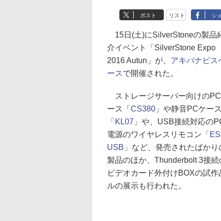
ポスト
リスト
シ
15日(土)にSilverStoneの製品
介イベント「SilverStone Expo
2016 Autun」が、
アキバナビス
ース
で開催された。
ストレージサーバー向けのPC
ース「
CS380
」や静音PCケー
「
KL07
」や、USB接続対応のP
電源のワイヤレスリモコン「
ES
USB
」など、発売されたばかり
製品のほか、Thunderbolt 3接
ビデオカード外付けBOXの試作
ルの展示も行われた。