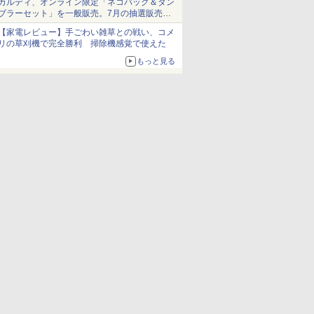
カルディ、オンライン限定「ネコバッグ＆タン
ブラーセット」を一般販売。7月の抽選販売の
当選無効分
【家電レビュー】手ごわい雑草との戦い、コメ
リの草刈機で完全勝利 掃除機感覚で使えた
もっと見る