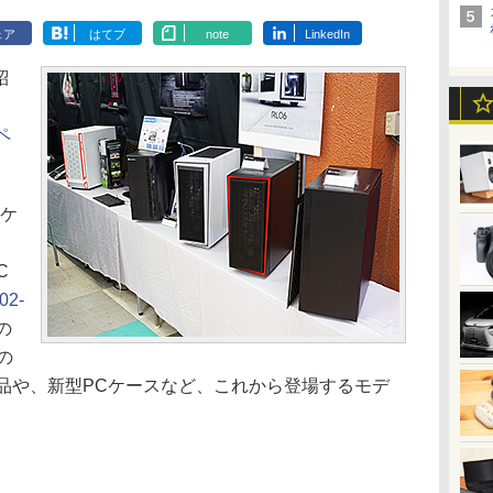
ェア
はてブ
note
LinkedIn
紹
ペ
ケ
ス
C
02-
の
続の
品や、新型PCケースなど、これから登場するモデ