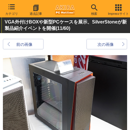
カテゴリ
過去記事
検索
Impressサイト
VGA外付けBOXや新型PCケースを展示、SilverStoneが新
製品紹介イベントを開催
(11/60)
前の画像
次の画像