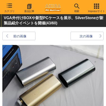
カテゴリ
過去記事
検索
Impressサイト
VGA外付けBOXや新型PCケースを展示、SilverStoneが新
製品紹介イベントを開催
(43/60)
前の画像
次の画像