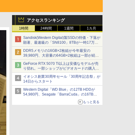
アクセスランキング
1時間
24時間
1週間
1カ月
Sandisk(Western Digital)製SSDの特価・下落が
顕著、最速級の「SN8100」8TBが一時17万円
割れ [8月前半のSSD価格]
DDR5メモリの16GB×2枚組が今年最安の
39,980円、大容量の64GB×2枚組は一部が続騰
[8月前半のメモリ価格]
GeForce RTX 5070 Ti以上は安価なモデルが売
り切れ。一部ショップがビデオカードの購入制
限を実施したニュースが注目を集める AKIBA
イオシス創業30周年セール「30周年記念祭」が
PC Hotline! 先週のアクセスランキング 26年7月
14日からスタート
27日～26年8月3日
Western Digital「WD Blue」の12TB HDDが
54,980円、Seagate「BarraCuda」の16TB
HDDが64,980円などが特売、NAS・ビジネス向
もっと見る
けは上昇傾向 [8月前半のHDD価格]