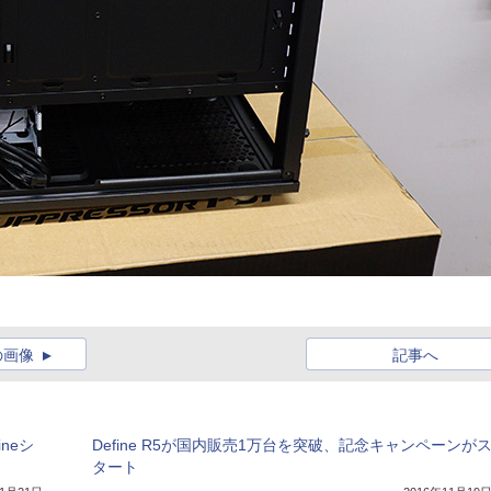
の画像
記事へ
ineシ
Define R5が国内販売1万台を突破、記念キャンペーンが
タート