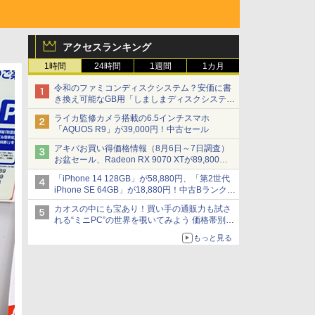
アクセスランキング
1時間
24時間
1週間
1カ月
令和のファミコンディスクシステム？安価に書
き換え可能なGB用「しましまディスクシステ
ム」
ライカ監修カメラ搭載の6.5インチスマホ
「AQUOS R9」が39,000円！中古セール
アキバお買い得価格情報（8月6日～7日調査）
お盆セール、Radeon RX 9070 XTが89,800
円、水平周波数24.8kHz対応の17型モニターが
「iPhone 14 128GB」が58,880円、「第2世代
9,801円、暑さ指数連動セール ほか
iPhone SE 64GB」が18,880円！中古Bランク品
セール
カオスの中にも宝あり！買い手の通販力も試さ
れる“ミニPC”の世界を覗いてみよう 価格帯別に
仕様や特徴を整理、11製品をピックアップ text
もっと見る
by 石川 ひさよし