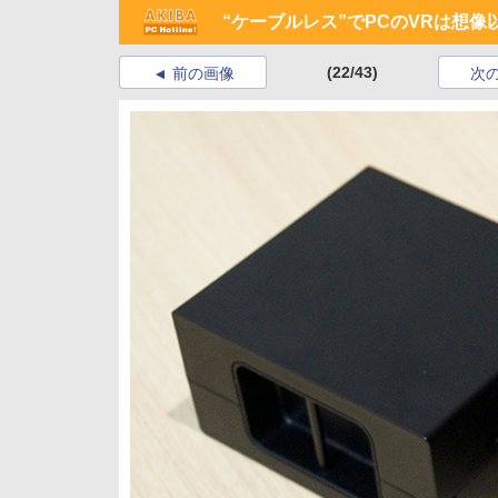
“ケーブルレス”でPCのVRは想像
(22/43)
前の画像
次