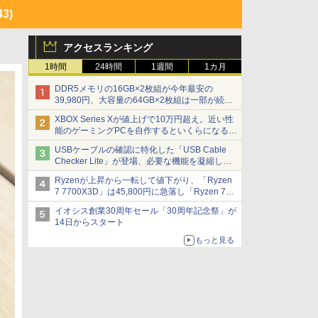
43)
アクセスランキング
1時間
24時間
1週間
1カ月
DDR5メモリの16GB×2枚組が今年最安の
39,980円、大容量の64GB×2枚組は一部が続騰
[8月前半のメモリ価格]
XBOX Series Xが値上げで10万円超え。近い性
能のゲーミングPCを自作するといくらになる？
【石田賀津男の『酒の肴にPCゲーム』】
USBケーブルの確認に特化した「USB Cable
Checker Lite」が登場、必要な機能を凝縮しコ
ンパクトに 7日発売
Ryzenが上昇から一転して値下がり、「Ryzen
7 7700X3D」は45,800円に急落し「Ryzen 7
7800X3D」との価格逆転解消 [8月前半のCPU
イオシス創業30周年セール「30周年記念祭」が
価格]
14日からスタート
もっと見る