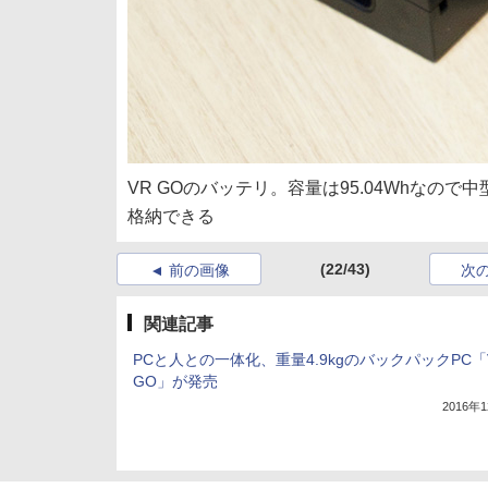
VR GOのバッテリ。容量は95.04Whなの
格納できる
(22/43)
前の画像
次
関連記事
PCと人との一体化、重量4.9kgのバックパックPC「
GO」が発売
2016年