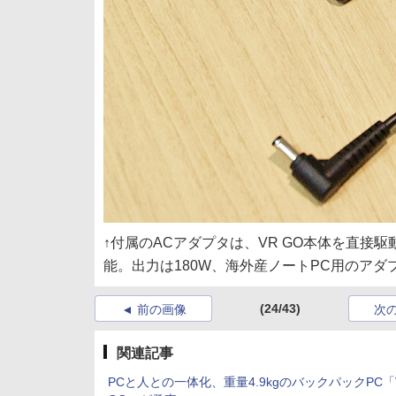
↑付属のACアダプタは、VR GO本体を直
能。出力は180W、海外産ノートPC用のア
(24/43)
前の画像
次
関連記事
PCと人との一体化、重量4.9kgのバックパックPC「