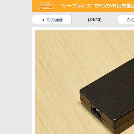
“ケーブルレス”でPCのVRは想像
(24/43)
前の画像
次