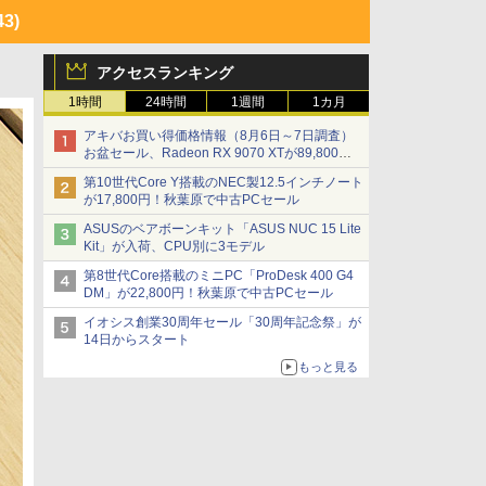
43)
アクセスランキング
1時間
24時間
1週間
1カ月
アキバお買い得価格情報（8月6日～7日調査）
お盆セール、Radeon RX 9070 XTが89,800
円、水平周波数24.8kHz対応の17型モニターが
第10世代Core Y搭載のNEC製12.5インチノート
9,801円、暑さ指数連動セール ほか
が17,800円！秋葉原で中古PCセール
ASUSのベアボーンキット「ASUS NUC 15 Lite
Kit」が入荷、CPU別に3モデル
第8世代Core搭載のミニPC「ProDesk 400 G4
DM」が22,800円！秋葉原で中古PCセール
イオシス創業30周年セール「30周年記念祭」が
14日からスタート
もっと見る