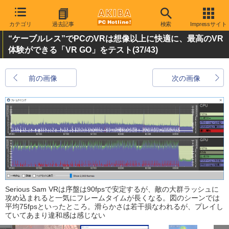
カテゴリ
過去記事
検索
Impressサイト
“ケーブルレス”でPCのVRは想像以上に快適に、最高のVR
体験ができる「VR GO」をテスト
(37/43)
前の画像
次の画像
Serious Sam VRは序盤は90fpsで安定するが、敵の大群ラッシュに
攻め込まれると一気にフレームタイムが長くなる。図のシーンでは
平均75fpsといったところ。滑らかさは若干損なわれるが、プレイし
ていてあまり違和感は感じない