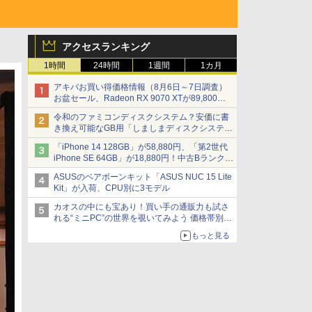
アクセスランキング
1時間
24時間
1週間
1カ月
アキバお買い得価格情報（8月6日～7日調査）
お盆セール、Radeon RX 9070 XTが89,800
円、水平周波数24.8kHz対応の17型モニターが
令和のファミコンディスクシステム？安価に書
9,801円、暑さ指数連動セール ほか
き換え可能なGB用「しましまディスクシステ
ム」
「iPhone 14 128GB」が58,880円、「第2世代
iPhone SE 64GB」が18,880円！中古Bランク品
セール
ASUSのベアボーンキット「ASUS NUC 15 Lite
Kit」が入荷、CPU別に3モデル
カオスの中にも宝あり！買い手の通販力も試さ
れる“ミニPC”の世界を覗いてみよう 価格帯別に
仕様や特徴を整理、11製品をピックアップ text
もっと見る
by 石川 ひさよし