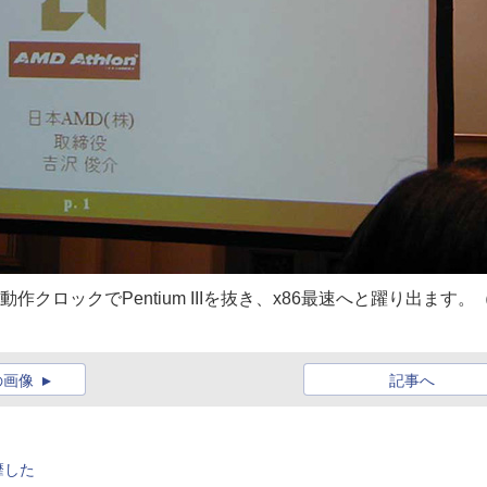
には動作クロックでPentium IIIを抜き、x86最速へと躍り出ます。
の画像
記事へ
靡した