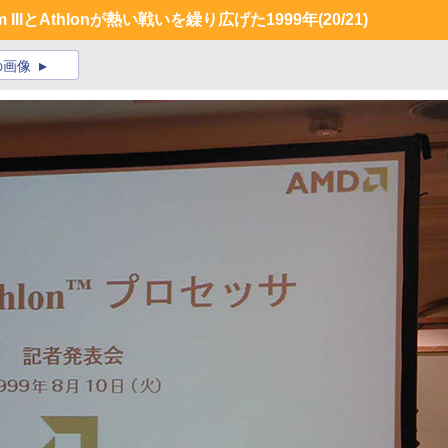
IIIとAthlonが熱い戦いを繰り広げた1999年
(20/21)
の画像