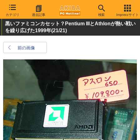
カテゴリ
過去記事
検索
Impressサイト
黒いファミコンカセット？Pentium IIIとAthlonが熱い戦い
を繰り広げた1999年
(21/21)
前の画像