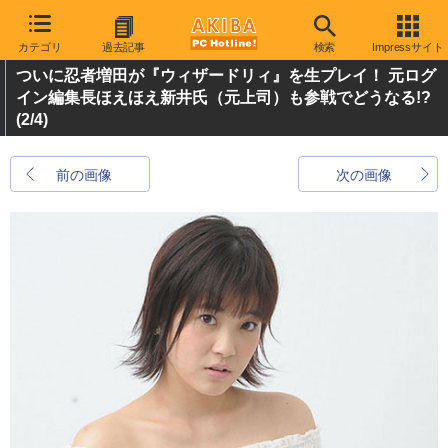
カテゴリ
過去記事
検索
Impressサイト
ついに忍者増田が『ウィザードリィ』を生プレイ！ 元ログ
イン編集長ほえほえ新井氏（元上司）も参戦でどうなる!?
(2/4)
前の画像
次の画像