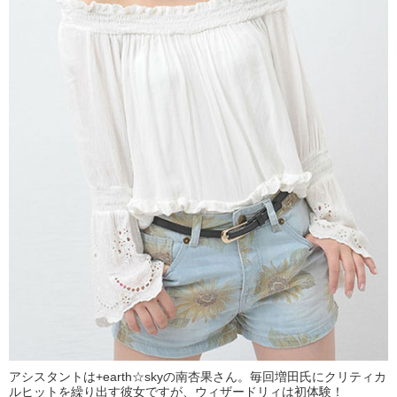
アシスタントは+earth☆skyの南杏果さん。毎回増田氏にクリティカ
ルヒットを繰り出す彼女ですが、ウィザードリィは初体験！