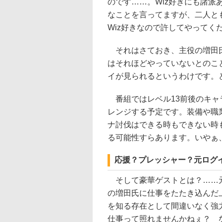
のです……。Wiz好きにも諸
なことを言ってますが、二人とも
Wiz好きなので許してやってく
それはさておき、主役の増田氏
はそれほどやっていないとのこ
イが見られるというわけです。
番組ではレベル13前後のキャ
レンジする予定です。装備や職
ナ討伐はできる時もできない時
る可能性すらあります。いやぁ
応援？プレッシャー？元ログ
そして豪華ゲストとは？……元
の増田氏に仕事をたたき込んだ
を知る存在として間違いなく強
仕事って照れませんかねぇ？ 