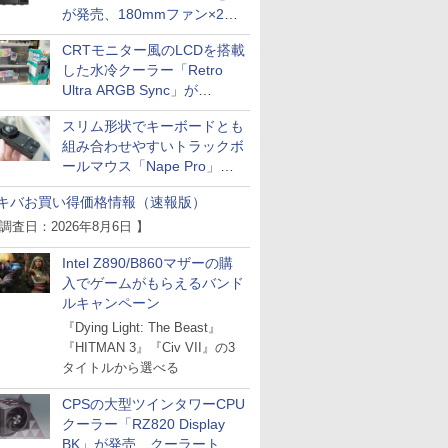
が発売、180mmファン×2搭
載
CRTモニター風のLCDを搭載
した水冷クーラー「Retro
Ultra ARGB Sync」が
Thermaltakeから
スリム形状でキーボードとも
組み合わせやすいトラックボ
ールマウス「Nape Pro」が
Keychronから
キバお買い得価格情報（速報版）
 調査日：2026年8月6日 】
Intel Z890/B860マザーの購
入でゲームがもらえるバンド
ルキャンペーン
『Dying Light: The Beast』
『HITMAN 3』『Civ VII』の3
タイトルから選べる
CPSの大型ツインタワーCPU
クーラー「RZ820 Display
BK」が発売、クーラートッ