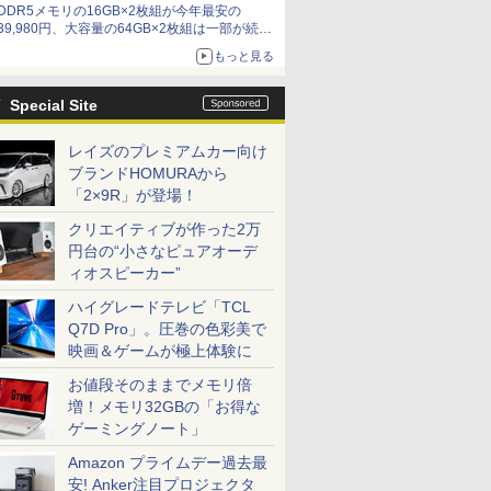
DDR5メモリの16GB×2枚組が今年最安の
39,980円、大容量の64GB×2枚組は一部が続騰
[8月前半のメモリ価格]
もっと見る
Special Site
レイズのプレミアムカー向け
ブランドHOMURAから
「2×9R」が登場！
クリエイティブが作った2万
円台の“小さなピュアオーデ
ィオスピーカー”
ハイグレードテレビ「TCL
Q7D Pro」。圧巻の色彩美で
映画＆ゲームが極上体験に
お値段そのままでメモリ倍
増！メモリ32GBの「お得な
ゲーミングノート」
Amazon プライムデー過去最
安! Anker注目プロジェクタ