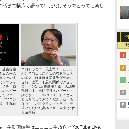
の話まで幅広く語っていただけそうでとっても楽し
1
、迷宮探索
＊おおっと＊ 元上司！ という
テム入手の
わけで当日は若き日の忍者増田氏
質はそのま
のボス、ほえほえ新井氏が登場。
なグラフィ
なお、上忍・下忍の関係ではなく
り込み、ロ
ログイン5代目編集長と部下の編集
はのスピー
部員です。当時流行ったゲームの
したファミ
話とか、ニコ生のコメントでどん
。パソコン
どん質問してみてくださいね。ち
緒に生配信
なみに、
パックランドの回
でご登
場いただいた高橋ピョン太氏は6代
目編集長
動画絵巻はニコニコ生放送とYouTube Live、