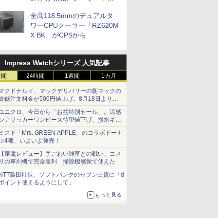
プに5インチ液晶搭載
全高118.5mmのデュアルタ
ワーCPUクーラー「RZ620M
X BK」がCPSから
Impress Watchシリーズ 人気記事
時間
24時間
1週間
1カ月
マクドナルド、マックデリバリーの朝マックの
最低注文料金が500円値上げ。8月18日より
1,500円から受付
ユニクロ、今日から「お盆特別セール」。涼感
シアサッカーワンピース待望値下げ、撥水ギア
ショーツは1990円に
ミスド「Mrs. GREEN APPLE」のコラボドーナ
ツ4種、いよいよ発売！
【家電レビュー】手ごわい雑草との戦い、コメ
リの草刈機で完全勝利 掃除機感覚で使えた
NTT島田社長、ソフトバンクのセブン出資に「d
ポイント使えるようにして」
もっと見る