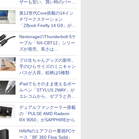
ザーも安い、買い時のパーツ
は？【8月7日(金)22時配信】
第12世代Core搭載の14イン
チワークステーション
「ZBook Firefly 14 G9」が
79,800円！秋葉原で中古PC
NextorageのThunderbolt 5ケ
セール
ーブル「NX-CBT12」シリー
ズが発売、長さは
30cm/50cm/1mの3種類
プロ生ちゃんグッズの新作、
手のひらサイズのミニキャン
バスが入荷。絵柄は5種類
iPadでもそのまま使えるボー
ルペン「STYLUS 2WAY」が
エレコムから、ゼブラと共同
開発
デュアルファンクーラー搭載
の「PULSE AMD Radeon
RX 9050」がSAPPHIREから
HAVNのエアフロー重視PCケ
ース「BF 360 Flow Solid」