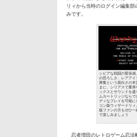
リィから当時のログイン編集部
みです。
シビアな戦闘の緊張感
の恐ろしさ、レアアイ
興奮という面白さの本
まに、シリアスで重厚
ックスとサウンドを盛
ムカートリッジならで
ディなプレイを可能に
コン版ウィザードリィ
版ファンの方もぜひ一
で楽しみましょう
忍者増田のレトロゲーム忍法帖：生