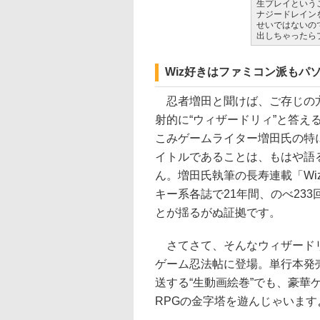
生プレイという
ナジードレイン
せいではないの
出しちゃったら
Wiz好きはファミコン派もパ
忍者増田と聞けば、ご存じの
射的に“ウィザードリィ”と答え
こみゲームライター増田氏の特
イトルであることは、もはや語
ん。増田氏執筆の長寿連載「Wi
キー系各誌で21年間、のべ23
とが揺るがぬ証拠です。
さてさて、そんなウィザード
ゲーム忍法帖に登場。単行本発売
送する“生動画絵巻”でも、豪華
RPGの金字塔を遊んじゃいます