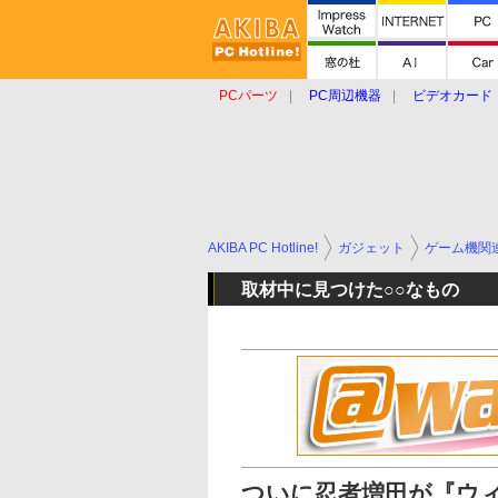
PCパーツ
PC周辺機器
ビデオカード
タブレット
おもしろグッズ
ショップ
AKIBA PC Hotline!
ガジェット
ゲーム機関
取材中に見つけた○○なもの
ついに忍者増田が『ウ