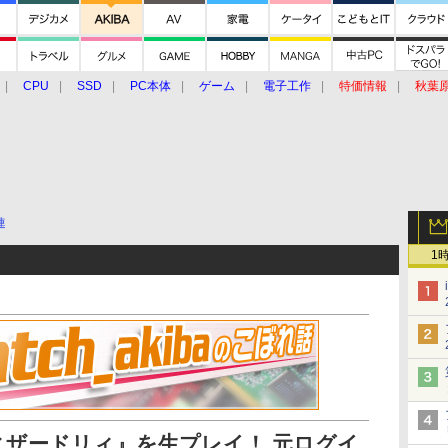
CPU
SSD
PC本体
ゲーム
電子工作
特価情報
秋葉
グルメ
イベント
価格動向
連
1
ィザードリィ』を生プレイ！ 元ログイ