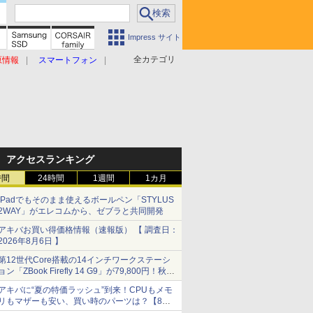
Impress サイト
全カテゴリ
原情報
スマートフォン
アクセスランキング
時間
24時間
1週間
1カ月
iPadでもそのまま使えるボールペン「STYLUS
2WAY」がエレコムから、ゼブラと共同開発
アキバお買い得価格情報（速報版） 【 調査日：
2026年8月6日 】
第12世代Core搭載の14インチワークステーシ
ョン「ZBook Firefly 14 G9」が79,800円！秋葉
原で中古PCセール
アキバに“夏の特価ラッシュ”到来！CPUもメモ
リもマザーも安い、買い時のパーツは？【8月7
日(金)22時配信】