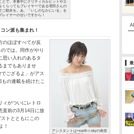
ことで、本番中にクリティカルヒットやエ
をくらってもプレイヤーである増田さんの
でご勘弁を。あ、「いしのなかにいる」を
プレイヤーのせいですから！
A
ソコン派も集まれ！
方のほぼすべてが反
るのでは。同作がやり
に思い入れのあるタ
最
るまでもありませ
zでござるよ」がアス
3回もの連載を続けたこ
リィがついにレトロ
直前の3月14日に放
ゲストとともにこの
よ！
アシスタントは+earth☆skyの南杏