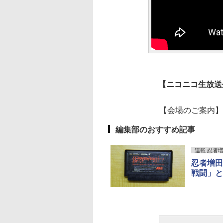
【ニコニコ生放送外部
【会場のご案内】2017
編集部のおすすめ記事
連載 忍者
忍者増田
戦闘」と