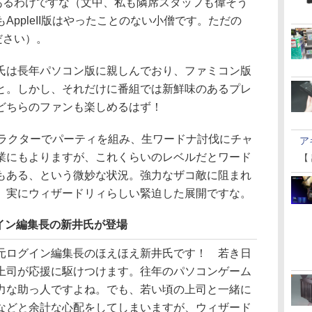
派あるわけですな（文中、私も隣席スタッフも偉そう
AppleII版はやったことのない小僧です。ただの
ださい）。
は長年パソコン版に親しんでおり、ファミコン版
と。しかし、それだけに番組では新鮮味のあるプレ
どちらのファンも楽しめるはず！
ラクターでパーティを組み、生ワードナ討伐にチャ
ア
業にもよりますが、これくらいのレベルだとワード
【
もある、という微妙な状況。強力なザコ敵に阻まれ
、実にウィザードリィらしい緊迫した展開ですな。
イン編集長の新井氏が登場
ログイン編集長のほえほえ新井氏です！ 若き日
上司が応援に駆けつけます。往年のパソコンゲーム
力な助っ人ですよね。でも、若い頃の上司と一緒に
などと余計な心配をしてしまいますが、ウィザード