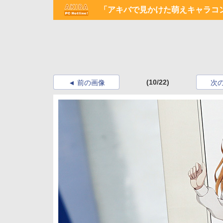
「アキバで見かけた萌えキャラコン
(10/22)
前の画像
次