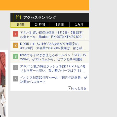
アクセスランキング
1時間
24時間
1週間
1カ月
アキバお買い得価格情報（8月6日～7日調査）
お盆セール、Radeon RX 9070 XTが89,800
円、水平周波数24.8kHz対応の17型モニターが
DDR5メモリの16GB×2枚組が今年最安の
9,801円、暑さ指数連動セール ほか
39,980円、大容量の64GB×2枚組は一部が続騰
[8月前半のメモリ価格]
iPadでもそのまま使えるボールペン「STYLUS
2WAY」がエレコムから、ゼブラと共同開発
アキバに“夏の特価ラッシュ”到来！CPUもメモ
リもマザーも安い、買い時のパーツは？【8月7
日(金)22時配信】
イオシス創業30周年セール「30周年記念祭」が
14日からスタート
もっと見る