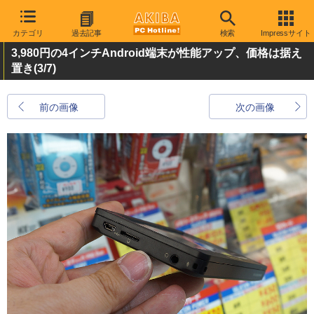
カテゴリ
過去記事
検索
Impressサイト
3,980円の4インチAndroid端末が性能アップ、価格は据え
置き
(3/7)
前の画像
次の画像