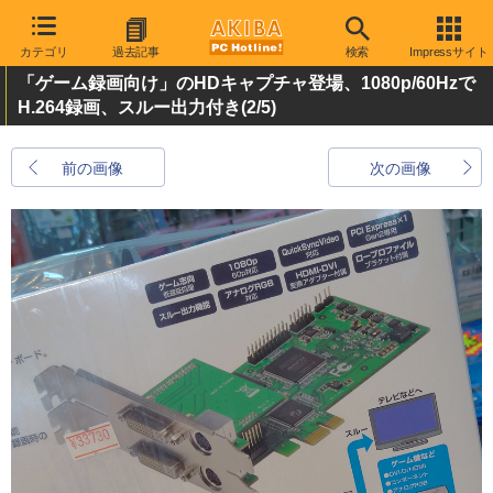
カテゴリ
過去記事
検索
Impressサイト
「ゲーム録画向け」のHDキャプチャ登場、1080p/60Hzで
H.264録画、スルー出力付き
(2/5)
前の画像
次の画像