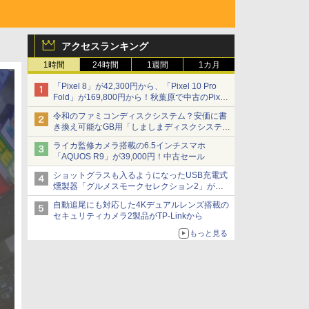
アクセスランキング
1時間
24時間
1週間
1カ月
「Pixel 8」が42,300円から、「Pixel 10 Pro
Fold」が169,800円から！秋葉原で中古のPixel
シリーズがお買い得
令和のファミコンディスクシステム？安価に書
き換え可能なGB用「しましまディスクシステ
ム」
ライカ監修カメラ搭載の6.5インチスマホ
「AQUOS R9」が39,000円！中古セール
ショットグラスも入るようになったUSB充電式
燻製器「グルメスモークセレクション2」がサ
ンコーから
自動追尾にも対応した4Kデュアルレンズ搭載の
セキュリティカメラ2製品がTP-Linkから
もっと見る