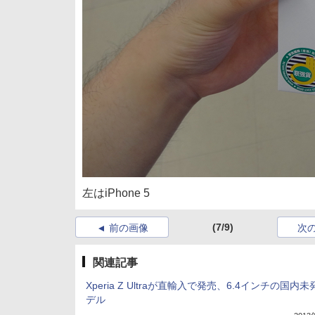
左はiPhone 5
(7/9)
前の画像
次
関連記事
Xperia Z Ultraが直輸入で発売、6.4インチの国内
デル