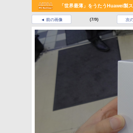
「世界最薄」をうたうHuawei製
(7/9)
前の画像
次