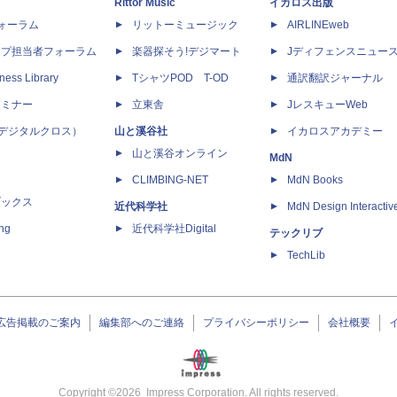
Rittor Music
イカロス出版
dフォーラム
リットーミュージック
AIRLINEweb
ップ担当者フォーラム
楽器探そう!デジマート
Jディフェンスニュー
ness Library
TシャツPOD T-OD
通訳翻訳ジャーナル
セミナー
立東舎
JレスキューWeb
 X（デジタルクロス）
山と溪谷社
イカロスアカデミー
山と溪谷オンライン
MdN
CLIMBING-NET
MdN Books
ブックス
近代科学社
MdN Design Interactiv
ing
近代科学社Digital
テックリブ
TechLib
広告掲載のご案内
編集部へのご連絡
プライバシーポリシー
会社概要
Copyright ©
2026
Impress Corporation. All rights reserved.