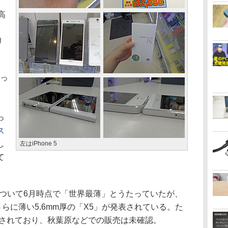
高
リ
なっ
」
っ
ス
し
左はiPhone 5
て
 P6について6月時点で「世界最薄」とうたっていたが、
らに薄い5.6mm厚の「X5」が発表されている。た
とされており、秋葉原などでの販売は未確認。