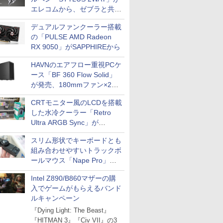
エレコムから、ゼブラと共同
開発
デュアルファンクーラー搭載
の「PULSE AMD Radeon
RX 9050」がSAPPHIREから
HAVNのエアフロー重視PCケ
ース「BF 360 Flow Solid」
が発売、180mmファン×2搭
載
CRTモニター風のLCDを搭載
した水冷クーラー「Retro
Ultra ARGB Sync」が
Thermaltakeから
スリム形状でキーボードとも
組み合わせやすいトラックボ
ールマウス「Nape Pro」が
Keychronから
Intel Z890/B860マザーの購
入でゲームがもらえるバンド
ルキャンペーン
『Dying Light: The Beast』
『HITMAN 3』『Civ VII』の3