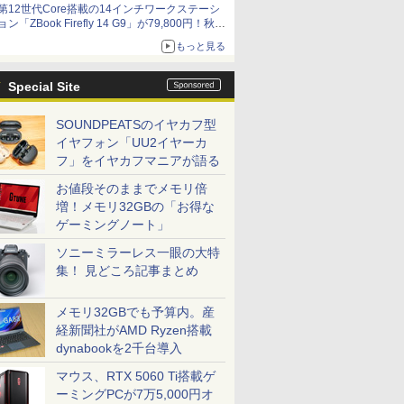
第12世代Core搭載の14インチワークステーシ
ョン「ZBook Firefly 14 G9」が79,800円！秋葉
原で中古PCセール
もっと見る
Special Site
SOUNDPEATSのイヤカフ型
イヤフォン「UU2イヤーカ
フ」をイヤカフマニアが語る
お値段そのままでメモリ倍
増！メモリ32GBの「お得な
ゲーミングノート」
ソニーミラーレス一眼の大特
集！ 見どころ記事まとめ
メモリ32GBでも予算内。産
経新聞社がAMD Ryzen搭載
dynabookを2千台導入
マウス、RTX 5060 Ti搭載ゲ
ーミングPCが7万5,000円オ