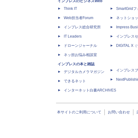
インプレスのビジネスWeb
Think IT
SmartGri
Web担当者Forum
ネットショ
インプレス総合研究所
Impress Busi
IT Leaders
インプレス
ドローンジャーナル
DIGITAL
ネッ担お悩み相談室
インプレスの本と雑誌
インプレス
デジタルカメラマガジン
NextPublish
できるネット
インターネット白書ARCHIVES
本サイトのご利用について
お問い合わせ