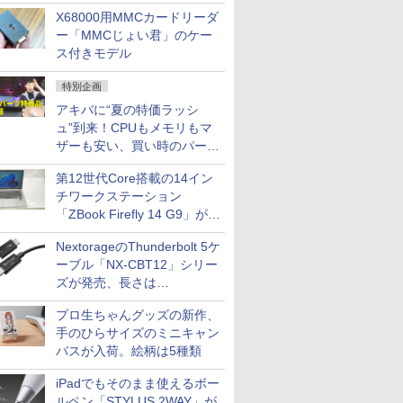
中古PCセール
X68000用MMCカードリーダ
ー「MMCじょい君」のケー
ス付きモデル
特別企画
アキバに“夏の特価ラッシ
ュ”到来！CPUもメモリもマ
ザーも安い、買い時のパーツ
は？【8月7日(金)22時配信】
第12世代Core搭載の14イン
チワークステーション
「ZBook Firefly 14 G9」が
79,800円！秋葉原で中古PC
NextorageのThunderbolt 5ケ
セール
ーブル「NX-CBT12」シリー
ズが発売、長さは
30cm/50cm/1mの3種類
プロ生ちゃんグッズの新作、
手のひらサイズのミニキャン
バスが入荷。絵柄は5種類
iPadでもそのまま使えるボー
ルペン「STYLUS 2WAY」が