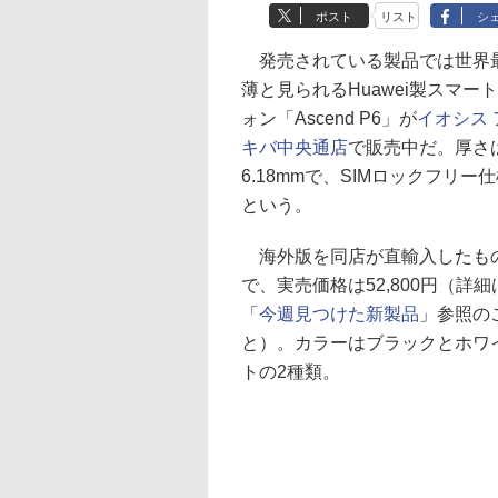
ポスト
リスト
シ
発売されている製品では世界
薄と見られるHuawei製スマー
ォン「Ascend P6」が
イオシス 
キバ中央通店
で販売中だ。厚さ
6.18mmで、SIMロックフリー
という。
海外版を同店が直輸入したも
で、実売価格は52,800円（詳細
「
今週見つけた新製品
」参照の
と）。カラーはブラックとホワ
トの2種類。