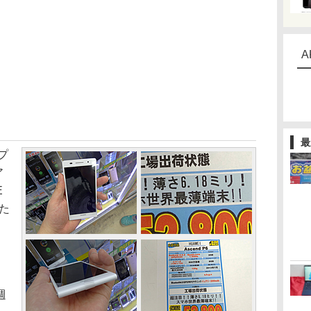
A
最
プ
ア
E
した
ス
週