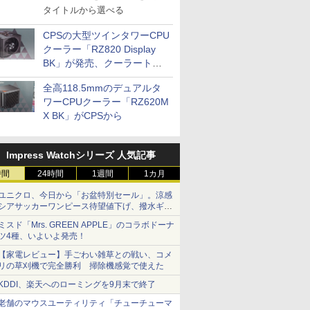
タイトルから選べる
CPSの大型ツインタワーCPU
クーラー「RZ820 Display
BK」が発売、クーラートッ
プに5インチ液晶搭載
全高118.5mmのデュアルタ
ワーCPUクーラー「RZ620M
X BK」がCPSから
Impress Watchシリーズ 人気記事
時間
24時間
1週間
1カ月
ユニクロ、今日から「お盆特別セール」。涼感
シアサッカーワンピース待望値下げ、撥水ギア
ショーツは1990円に
ミスド「Mrs. GREEN APPLE」のコラボドーナ
ツ4種、いよいよ発売！
【家電レビュー】手ごわい雑草との戦い、コメ
リの草刈機で完全勝利 掃除機感覚で使えた
KDDI、楽天へのローミングを9月末で終了
老舗のマウスユーティリティ「チューチューマ