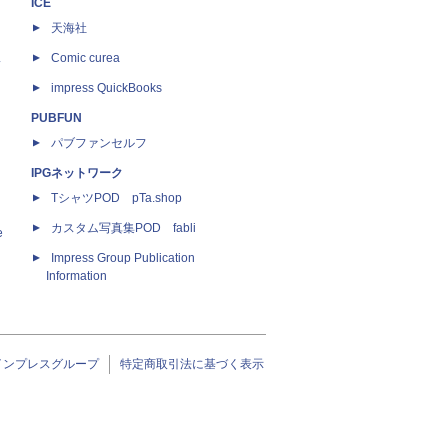
ICE
天海社
ス
Comic curea
impress QuickBooks
PUBFUN
パブファンセルフ
IPGネットワーク
TシャツPOD pTa.shop
カスタム写真集POD fabli
e
Impress Group Publication
Information
インプレスグループ
特定商取引法に基づく表示