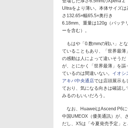
登場した厚さ6.5mmのXperia Z
Ultraをより薄い。本体サイズは
さ132.65×幅65.5×奥行き
6.18mm、重量は120g（バッテ
ーを含む）。
もはや「0.数mmの戦い」と
ていることもあり、「世界最薄
の感動は人によって違いそうだ
が、とにかく「世界最薄」を謳
ているのは間違いない。
イオシ
アキバ中央通店
では店頭展示も
ており、気になる向きは確認し
みるのもいいだろう。
なお、HuaweiはAscend
中国UMEOX（優美通訊）が、さ
だし、X5は「今夏発売予定」