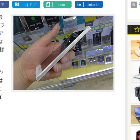
ェア
はてブ
note
LinkedIn
最
トフ
ア
は
仕様
の
は
こ
イ