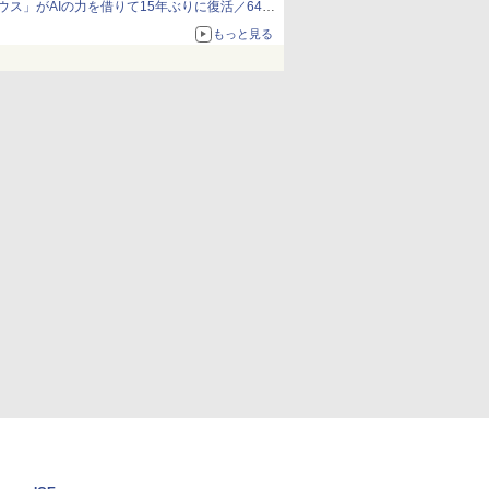
ウス」がAIの力を借りて15年ぶりに復活／64bit
化、Windows 10/11、「Chrome」も走り回
もっと見る
る。復活記念で2026年末まで500円