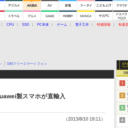
CPU
SSD
PC本体
ゲーム
電子工作
特価情報
秋葉
グルメ
イベント
価格動向
ン
SIMフリースマートフォン
1
awei製スマホが直輸入
（2013/8/10 19:11）