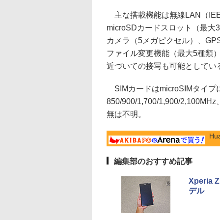
主な搭載機能は無線LAN（IEEE 802.
microSDカードスロット（最
カメラ（5メガピクセル）、GPS、G
ファイル変更機能（最大5種類）
近づいての接写も可能としてい
SIMカードはmicroSIMタイ
850/900/1,700/1,900/2,10
無は不明。
Hu
編集部のおすすめ記事
Xperi
デル