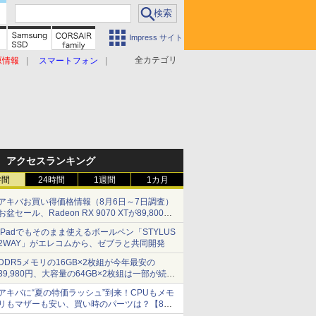
Impress サイト
全カテゴリ
原情報
スマートフォン
アクセスランキング
時間
24時間
1週間
1カ月
アキバお買い得価格情報（8月6日～7日調査）
お盆セール、Radeon RX 9070 XTが89,800
円、水平周波数24.8kHz対応の17型モニターが
iPadでもそのまま使えるボールペン「STYLUS
9,801円、暑さ指数連動セール ほか
2WAY」がエレコムから、ゼブラと共同開発
DDR5メモリの16GB×2枚組が今年最安の
39,980円、大容量の64GB×2枚組は一部が続騰
[8月前半のメモリ価格]
アキバに“夏の特価ラッシュ”到来！CPUもメモ
リもマザーも安い、買い時のパーツは？【8月7
日(金)22時配信】