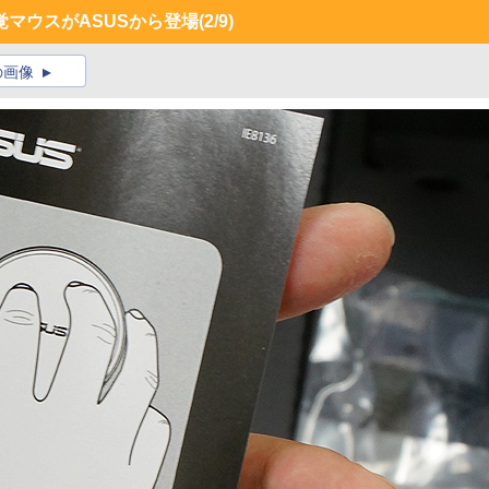
マウスがASUSから登場
(2/9)
の画像