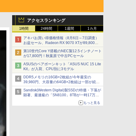
アクセスランキング
1時間
24時間
1週間
1カ月
アキバお買い得価格情報（8月6日～7日調査）
お盆セール、Radeon RX 9070 XTが89,800
円、水平周波数24.8kHz対応の17型モニターが
第10世代Core Y搭載のNEC製12.5インチノート
9,801円、暑さ指数連動セール ほか
が17,800円！秋葉原で中古PCセール
ASUSのベアボーンキット「ASUS NUC 15 Lite
Kit」が入荷、CPU別に3モデル
DDR5メモリの16GB×2枚組が今年最安の
39,980円、大容量の64GB×2枚組は一部が続騰
[8月前半のメモリ価格]
Sandisk(Western Digital)製SSDの特価・下落が
顕著、最速級の「SN8100」8TBが一時17万円
割れ [8月前半のSSD価格]
もっと見る