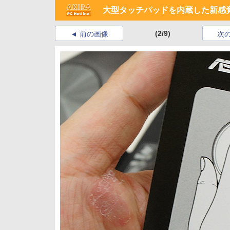
大型タッチパッドを内蔵した新感覚
(2/9)
前の画像
次