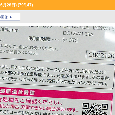
月28日)
(79/147)
の画像