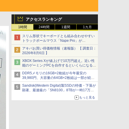
アクセスランキング
1時間
24時間
1週間
1カ月
スリム形状でキーボードとも組み合わせやすい
トラックボールマウス「Nape Pro」が
Keychronから
アキバお買い得価格情報（速報版） 【 調査日：
2026年8月6日 】
XBOX Series Xが値上げで10万円超え。近い性
能のゲーミングPCを自作するといくらになる？
【石田賀津男の『酒の肴にPCゲーム』】
DDR5メモリの16GB×2枚組が今年最安の
39,980円、大容量の64GB×2枚組は一部が続騰
[8月前半のメモリ価格]
Sandisk(Western Digital)製SSDの特価・下落が
顕著、最速級の「SN8100」8TBが一時17万円
割れ [8月前半のSSD価格]
もっと見る