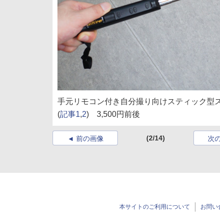
手元リモコン付き自分撮り向けスティック型
(
記事1
,
2
) 3,500円前後
(2/14)
前の画像
次
本サイトのご利用について
お問い