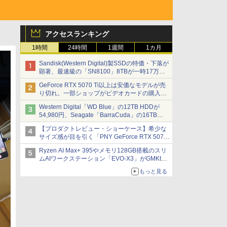
アクセスランキング
1時間
24時間
1週間
1カ月
Sandisk(Western Digital)製SSDの特価・下落が
顕著、最速級の「SN8100」8TBが一時17万円
割れ [8月前半のSSD価格]
GeForce RTX 5070 Ti以上は安価なモデルが売
り切れ。一部ショップがビデオカードの購入制
限を実施したニュースが注目を集める AKIBA
Western Digital「WD Blue」の12TB HDDが
PC Hotline! 先週のアクセスランキング 26年7月
54,980円、Seagate「BarraCuda」の16TB
27日～26年8月3日
HDDが64,980円などが特売、NAS・ビジネス向
【プロダクトレビュー・ショーケース】希少な
けは上昇傾向 [8月前半のHDD価格]
サイズ感が目を引く「PNY GeForce RTX 5070
Ti 16GB OC SLIM」。準ハイエンドでも2スロ
Ryzen AI Max+ 395やメモリ128GB搭載のスリ
ット厚で長さ30cm切り！スリムボディでもパフ
ムAIワークステーション「EVO-X3」がGMKtec
ォーマンスと冷却は万全 text by 内田 泰仁
から
もっと見る