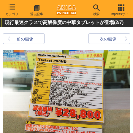
カテゴリ
過去記事
検索
Impressサイト
現行最速クラスで高解像度の中華タブレットが登場
(2/7)
前の画像
次の画像