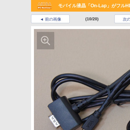
モバイル液晶「On-Lap」がフル
(10/20)
前の画像
次