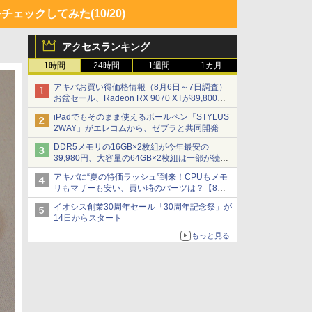
力をチェックしてみた
(10/20)
アクセスランキング
1時間
24時間
1週間
1カ月
アキバお買い得価格情報（8月6日～7日調査）
お盆セール、Radeon RX 9070 XTが89,800
円、水平周波数24.8kHz対応の17型モニターが
iPadでもそのまま使えるボールペン「STYLUS
9,801円、暑さ指数連動セール ほか
2WAY」がエレコムから、ゼブラと共同開発
DDR5メモリの16GB×2枚組が今年最安の
39,980円、大容量の64GB×2枚組は一部が続騰
[8月前半のメモリ価格]
アキバに“夏の特価ラッシュ”到来！CPUもメモ
リもマザーも安い、買い時のパーツは？【8月7
日(金)22時配信】
イオシス創業30周年セール「30周年記念祭」が
14日からスタート
もっと見る