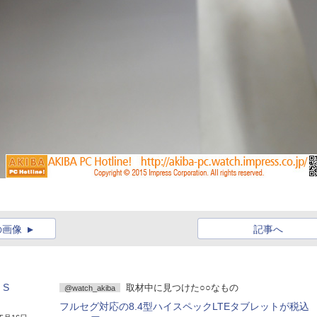
の画像
記事へ
 S
取材中に見つけた○○なもの
@watch_akiba
フルセグ対応の8.4型ハイスペックLTEタブレットが税込