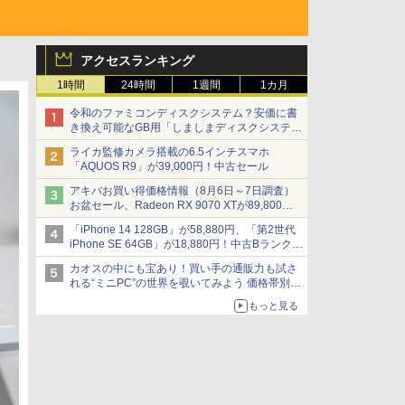
アクセスランキング
1時間
24時間
1週間
1カ月
令和のファミコンディスクシステム？安価に書
き換え可能なGB用「しましまディスクシステ
ム」
ライカ監修カメラ搭載の6.5インチスマホ
「AQUOS R9」が39,000円！中古セール
アキバお買い得価格情報（8月6日～7日調査）
お盆セール、Radeon RX 9070 XTが89,800
円、水平周波数24.8kHz対応の17型モニターが
「iPhone 14 128GB」が58,880円、「第2世代
9,801円、暑さ指数連動セール ほか
iPhone SE 64GB」が18,880円！中古Bランク品
セール
カオスの中にも宝あり！買い手の通販力も試さ
れる“ミニPC”の世界を覗いてみよう 価格帯別に
仕様や特徴を整理、11製品をピックアップ text
もっと見る
by 石川 ひさよし