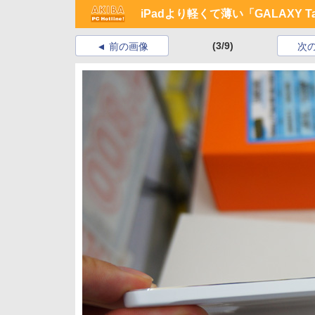
iPadより軽くて薄い「GALAXY T
(3/9)
前の画像
次