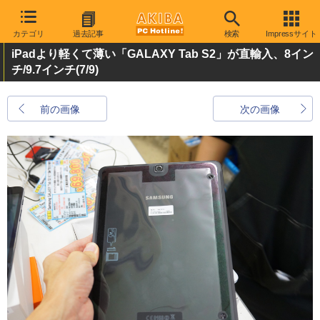
カテゴリ
過去記事
検索
Impressサイト
iPadより軽くて薄い「GALAXY Tab S2」が直輸入、8イン
チ/9.7インチ
(7/9)
前の画像
次の画像