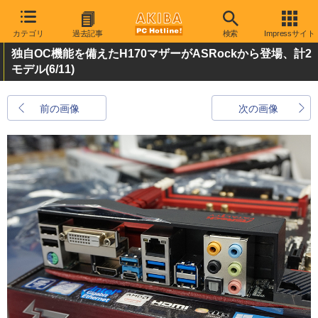
カテゴリ
過去記事
検索
Impressサイト
独自OC機能を備えたH170マザーがASRockから登場、計2
モデル
(6/11)
前の画像
次の画像