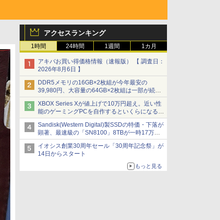
アクセスランキング
1時間
24時間
1週間
1カ月
アキバお買い得価格情報（速報版） 【 調査日：
2026年8月6日 】
DDR5メモリの16GB×2枚組が今年最安の
39,980円、大容量の64GB×2枚組は一部が続騰
[8月前半のメモリ価格]
XBOX Series Xが値上げで10万円超え。近い性
能のゲーミングPCを自作するといくらになる？
【石田賀津男の『酒の肴にPCゲーム』】
Sandisk(Western Digital)製SSDの特価・下落が
顕著、最速級の「SN8100」8TBが一時17万円
割れ [8月前半のSSD価格]
イオシス創業30周年セール「30周年記念祭」が
14日からスタート
もっと見る