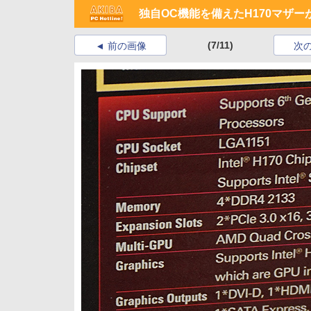
独自OC機能を備えたH170マザー
(7/11)
前の画像
次