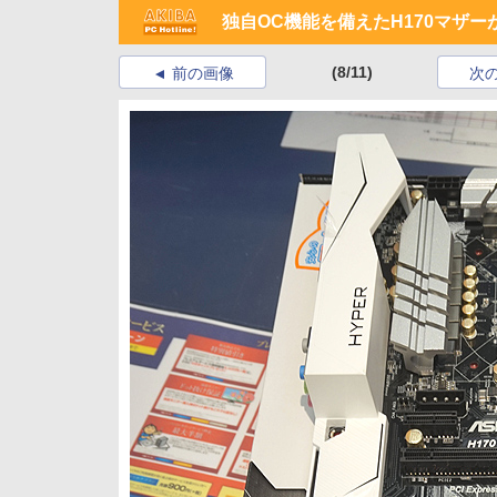
独自OC機能を備えたH170マザー
(8/11)
前の画像
次