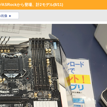
がASRockから登場、計2モデル
(8/11)
の画像