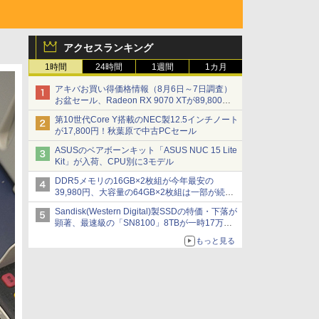
アクセスランキング
1時間
24時間
1週間
1カ月
アキバお買い得価格情報（8月6日～7日調査）
お盆セール、Radeon RX 9070 XTが89,800
円、水平周波数24.8kHz対応の17型モニターが
第10世代Core Y搭載のNEC製12.5インチノート
9,801円、暑さ指数連動セール ほか
が17,800円！秋葉原で中古PCセール
ASUSのベアボーンキット「ASUS NUC 15 Lite
Kit」が入荷、CPU別に3モデル
DDR5メモリの16GB×2枚組が今年最安の
39,980円、大容量の64GB×2枚組は一部が続騰
[8月前半のメモリ価格]
Sandisk(Western Digital)製SSDの特価・下落が
顕著、最速級の「SN8100」8TBが一時17万円
割れ [8月前半のSSD価格]
もっと見る