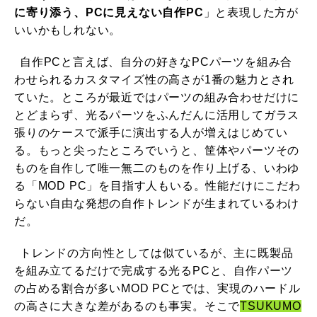
に寄り添う、PCに見えない自作PC
」と表現した方が
いいかもしれない。
自作PCと言えば、自分の好きなPCパーツを組み合
わせられるカスタマイズ性の高さが1番の魅力とされ
ていた。ところが最近ではパーツの組み合わせだけに
とどまらず、光るパーツをふんだんに活用してガラス
張りのケースで派手に演出する人が増えはじめてい
る。もっと尖ったところでいうと、筐体やパーツその
ものを自作して唯一無二のものを作り上げる、いわゆ
る「MOD PC」を目指す人もいる。性能だけにこだわ
らない自由な発想の自作トレンドが生まれているわけ
だ。
トレンドの方向性としては似ているが、主に既製品
を組み立てるだけで完成する光るPCと、自作パーツ
の占める割合が多いMOD PCとでは、実現のハードル
の高さに大きな差があるのも事実。そこで
TSUKUMO