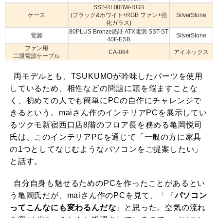
SST-RL08BW-RGB
ケース
(ブラック&ホワイト+RGB ファン+強
SilverStone
化ガラス)
80PLUS Bronze認証 ATX電源 SST-ST
電源
SilverStone
40F-ESB
ファン用
CA-084
アイネックス
二股電源ケーブル
両モデルとも、TSUKUMOが吟味したパーツを使用
しているため、相性などの問題に頭を悩ますことな
く、初めての人でも簡単にPCの自作にチャレンジで
きるという。maiさん作のインテリアPCを展示してい
るツクモ新宿西口店8階のフロア長を務める亀岡悦司
氏は、このインテリアPCを通じて「一般の方に家具
の1つとしてなじむようなパソコンをご提案したい」
と話す。
自分自身も魅せるためのPCを作ったことがあるとい
う亀岡氏だが、maiさん作のPCを見て、「『
パソコン
ってこんなにも変わるんだな
』と思った。空気の流れ