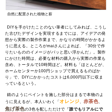
自然に配置された植物と薪
DIYを手がけたことのない筆者にしてみれば、こうし
た古びたデザインを実現するまでには、アイデアの発
想から実際の製作作業まで、かなりの時間がかかるよ
うに思える。ところがmaiさんによれば、「30分で作
りたいもののイメージがパッと思い浮かんだ」。製作
にかけた時間は、必要な材料の購入から実際の作業も
含め、トータルで10時間ほど。材料も「ほとんどが、
ホームセンターか100円ショップで買えるものばか
り」で、DIYにかかったコストは6,000円以下に収ま
っているという。
錆のようにペイントを施した部分はまるで本物のよ
オレンジ
赤茶色
うに見えるが、本人いわく「
、
、
焦げ茶色
の3色を配しただけで『
誰でもリアルにで