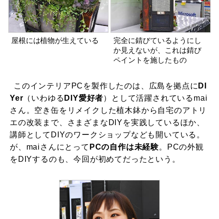
屋根には植物が生えている
完全に錆びているようにし
か見えないが、これは錆び
ペイントを施したもの
このインテリアPCを製作したのは、広島を拠点に
DI
Yer
（いわゆる
DIY愛好者
）として活躍されているmai
さん。空き缶をリメイクした植木鉢から自宅のアトリ
エの改装まで、さまざまなDIYを実践しているほか、
講師としてDIYのワークショップなども開いている。
が、maiさんにとって
PCの自作は未経験
。PCの外観
をDIYするのも、今回が初めてだったという。