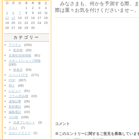
みなさまも、何かを予測する際、ま
日
月
火
水
木
金
土
1
2
3
4
際は重々お気を付けくださいませ～
5
6
7
8
9
10
11
12
13
14
15
16
17
18
19
20
21
22
23
24
25
26
27
28
29
30
カテゴリー
アイテム
(250)
配布物
(20)
互換性/技術情報
(61)
スポット/ショップ情報
(192)
飲食店
(53)
イベント/デモ
(171)
POP
(307)
萌え
(48)
レビュー
(51)
コラム/読み物
(10)
速報記事
(26)
取材裏話
(46)
編集後記
(10)
その他
(109)
読者プレゼント
(3)
コメント
テスト
(7)
セカンドライフ
(1)
※このエントリーに関するご意見を募集していま