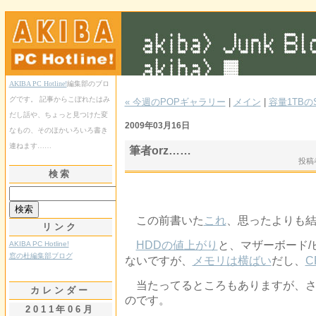
AKIBA PC Hotline!
編集部のブロ
グです。 記事からこぼれたはみ
« 今週のPOPギャラリー
|
メイン
|
容量1TBの
だし話や、ちょっと見つけた変
2009年03月16日
なもの、そのほかいろいろ書き
連ねます……
筆者orz……
投稿
検索
この前書いた
これ
、思ったよりも
リンク
HDDの値上がり
と、マザーボード/
AKIBA PC Hotline!
窓の杜編集部ブログ
ないですが、
メモリは横ばい
だし、
C
当たってるところもありますが、さ
カレンダー
のです。
2011年06月