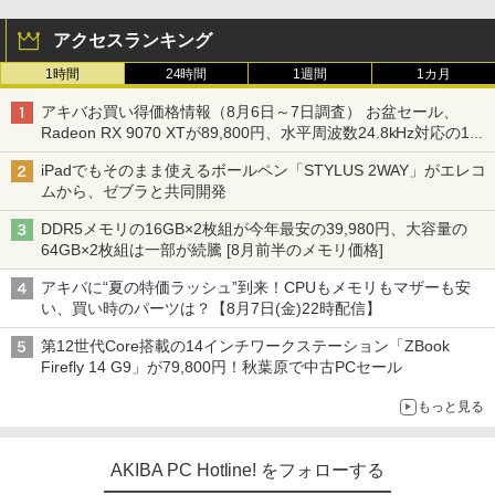
アクセスランキング
1時間
24時間
1週間
1カ月
アキバお買い得価格情報（8月6日～7日調査） お盆セール、
Radeon RX 9070 XTが89,800円、水平周波数24.8kHz対応の17
型モニターが9,801円、暑さ指数連動セール ほか
iPadでもそのまま使えるボールペン「STYLUS 2WAY」がエレコ
ムから、ゼブラと共同開発
DDR5メモリの16GB×2枚組が今年最安の39,980円、大容量の
64GB×2枚組は一部が続騰 [8月前半のメモリ価格]
アキバに“夏の特価ラッシュ”到来！CPUもメモリもマザーも安
い、買い時のパーツは？【8月7日(金)22時配信】
第12世代Core搭載の14インチワークステーション「ZBook
Firefly 14 G9」が79,800円！秋葉原で中古PCセール
もっと見る
AKIBA PC Hotline! をフォローする