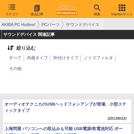
カテゴリ
過去記事
検索
Impressサイト
AKIBA PC Hotline!
PCパーツ
サウンドデバイス
サウンドデバイス 関連記事
絞り込む
すべて
内蔵タイプ
外付けタイプ
ノイズフィルタ
その他
オーディオテクニカのUSBヘッドフォンアンプが登場、小型ステ
ィックタイプ
(2013/6/22)
上海問屋 パソコンへの取込みも可能 USB電源/乾電池対応 ポー