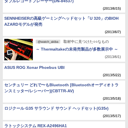
タブルレコードプレーヤー(DN-84537)
(2013/6/15)
SENNHEISERの高級ゲーミングヘッドセット「U 320」のBIOH
AZARDモデルが発売
(2013/6/7)
取材中に見つけた○○なもの
@watch_akiba
～ Thermaltakeの未発売製品が多数展示中 ～
(2013/6/1)
ASUS ROG Xonar Phoebus UBI
(2013/5/22)
センチュリー どれで〜もBluetooth [Bluetoothオーディオトラ
ンスミッター/レシーバー](CBTTR-AV)
(2013/5/18)
ロジクール G35 サラウンド サウンド ヘッドセット(G35r)
(2013/5/17)
ラトックシステム REX-A2496HA1