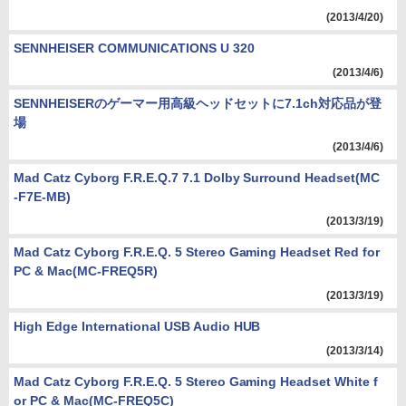
(2013/4/20)
SENNHEISER COMMUNICATIONS U 320
(2013/4/6)
SENNHEISERのゲーマー用高級ヘッドセットに7.1ch対応品が登
場
(2013/4/6)
Mad Catz Cyborg F.R.E.Q.7 7.1 Dolby Surround Headset(MC
-F7E-MB)
(2013/3/19)
Mad Catz Cyborg F.R.E.Q. 5 Stereo Gaming Headset Red for
PC & Mac(MC-FREQ5R)
(2013/3/19)
High Edge International USB Audio HUB
(2013/3/14)
Mad Catz Cyborg F.R.E.Q. 5 Stereo Gaming Headset White f
or PC & Mac(MC-FREQ5C)