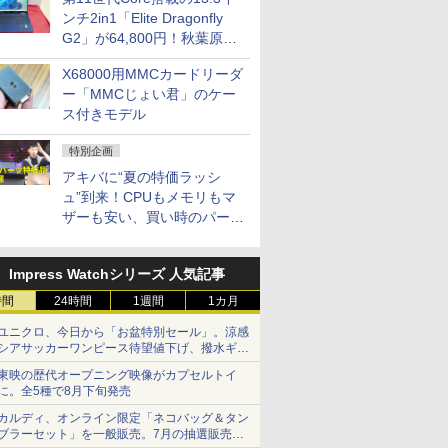
ンチ2in1「Elite Dragonfly
G2」が64,800円！秋葉原で
中古PCセール
X68000用MMCカードリーダ
ー「MMCじょい君」のケー
ス付きモデル
特別企画
アキバに“夏の特価ラッシ
ュ”到来！CPUもメモリもマ
ザーも安い、買い時のパーツ
は？【8月7日(金)22時配信】
Impress Watchシリーズ 人気記事
時間
24時間
1週間
1カ月
ユニクロ、今日から「お盆特別セール」。涼感
シアサッカーワンピース待望値下げ、撥水ギア
ショーツは1990円に
東映の歴代オープニング映像がカプセルトイ
に。全5種で8月下旬発売
カルディ、オンライン限定「ネコバッグ＆タン
ブラーセット」を一般販売。7月の抽選販売の