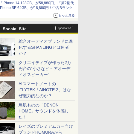
「iPhone 14 128GB」が58,880円、「第2世代
iPhone SE 64GB」が18,880円！中古Bランク品
セール
もっと見る
Special Site
総合オーディオブランドに進
化するSHANLINGとは何者
か？
クリエイティブが作った2万
円台の“小さなピュアオーデ
ィオスピーカー”
AIスマートノートの
iFLYTEK「AINOTE 2」はな
ぜ魅力的なのか？
鳥肌ものの「DENON
HOME」サウンドを体感し
た！
レイズのプレミアムカー向け
ブランドHOMURAから