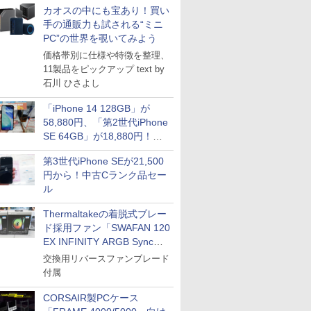
カオスの中にも宝あり！買い
手の通販力も試される“ミニ
PC”の世界を覗いてみよう
価格帯別に仕様や特徴を整理、
11製品をピックアップ text by
石川 ひさよし
「iPhone 14 128GB」が
58,880円、「第2世代iPhone
SE 64GB」が18,880円！中
古Bランク品セール
第3世代iPhone SEが21,500
円から！中古Cランク品セー
ル
Thermaltakeの着脱式ブレー
ド採用ファン「SWAFAN 120
EX INFINITY ARGB Sync」
に単品パッケージ
交換用リバースファンブレード
付属
CORSAIR製PCケース