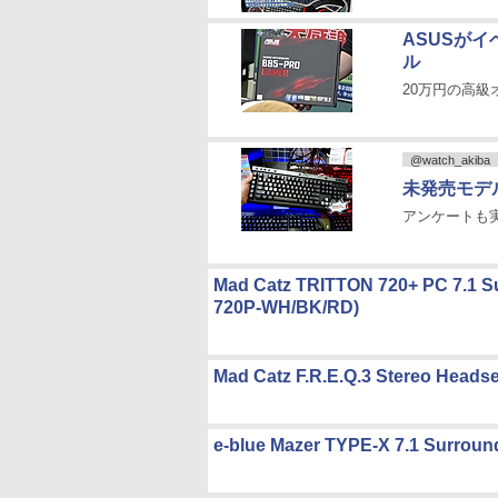
ASUSが
ル
20万円の高
@watch_akiba
未発売モデ
アンケートも
Mad Catz TRITTON 720+ PC 7.1 S
720P-WH/BK/RD)
Mad Catz F.R.E.Q.3 Stereo Head
e-blue Mazer TYPE-X 7.1 Surro