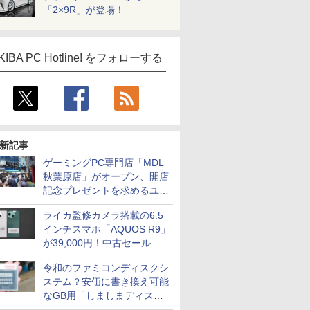
「2×9R」が登場！
KIBA PC Hotline! をフォローする
新記事
ゲーミングPC専門店「MDL
秋葉原店」がオープン、開店
記念プレゼントを求めるユー
ザーが押し寄せ長蛇の列に
ライカ監修カメラ搭載の6.5
インチスマホ「AQUOS R9」
が39,000円！中古セール
令和のファミコンディスクシ
ステム？安価に書き換え可能
なGB用「しましまディスク
システム」