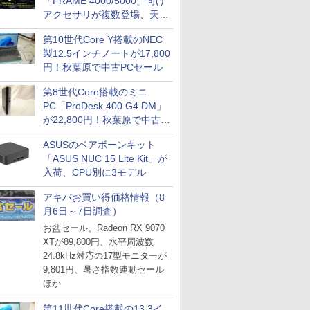
「FRAME 4000/5000」向け
アクセサリが複数登場、天然
木製パネルや背面コネクタ対
第10世代Core Y搭載のNEC
応トレイなど
製12.5インチノートが17,800
円！秋葉原で中古PCセール
第8世代Core搭載のミニ
PC「ProDesk 400 G4 DM」
が22,800円！秋葉原で中古
PCセール
ASUSのベアボーンキット
「ASUS NUC 15 Lite Kit」が
入荷、CPU別に3モデル
アキバお買い得価格情報（8
月6日～7日調査）
お盆セール、Radeon RX 9070
XTが89,800円、水平周波数
24.8kHz対応の17型モニターが
9,801円、暑さ指数連動セール
ほか
第11世代Core搭載の13.3イ