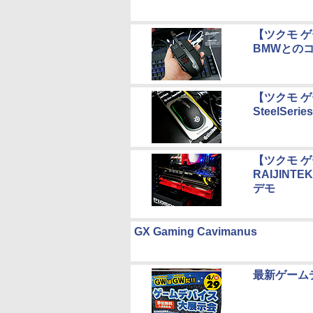
【ツクモ 
BMWとのコ
【ツクモ 
SteelS
【ツクモ 
RAIJINT
デモ
GX Gaming Cavimanus
最新ゲーム