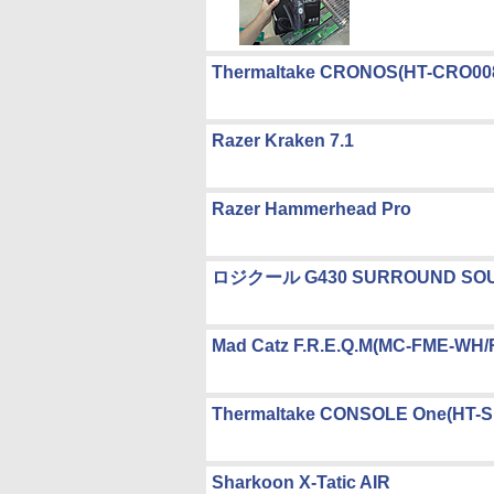
Thermaltake CRONOS(HT-CRO0
Razer Kraken 7.1
Razer Hammerhead Pro
ロジクール G430 SURROUND SOUN
Mad Catz F.R.E.Q.M(MC-FME-WH
Thermaltake CONSOLE One(HT-
Sharkoon X-Tatic AIR