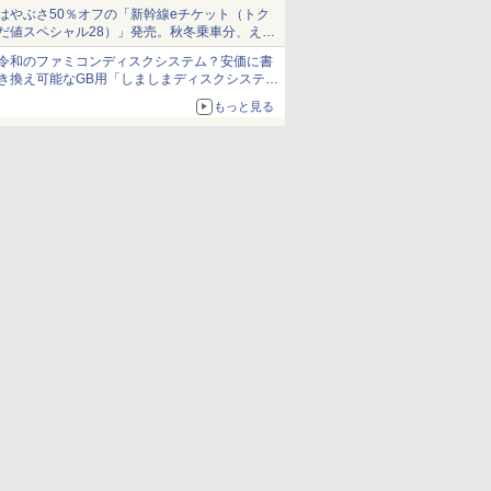
当選無効分
はやぶさ50％オフの「新幹線eチケット（トク
だ値スペシャル28）」発売。秋冬乗車分、えき
ねっと限定
令和のファミコンディスクシステム？安価に書
き換え可能なGB用「しましまディスクシステ
ム」
もっと見る