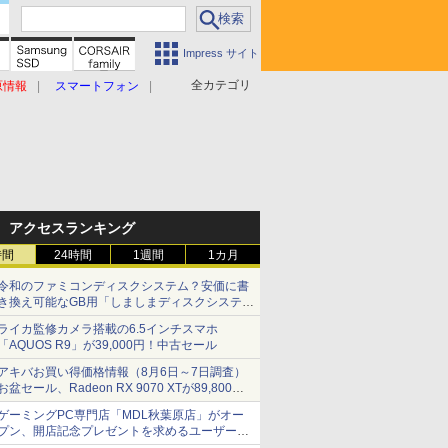
Impress サイト
全カテゴリ
原情報
スマートフォン
アクセスランキング
時間
24時間
1週間
1カ月
令和のファミコンディスクシステム？安価に書
き換え可能なGB用「しましまディスクシステ
ム」
ライカ監修カメラ搭載の6.5インチスマホ
「AQUOS R9」が39,000円！中古セール
アキバお買い得価格情報（8月6日～7日調査）
お盆セール、Radeon RX 9070 XTが89,800
円、水平周波数24.8kHz対応の17型モニターが
ゲーミングPC専門店「MDL秋葉原店」がオー
9,801円、暑さ指数連動セール ほか
プン、開店記念プレゼントを求めるユーザーが
押し寄せ長蛇の列に