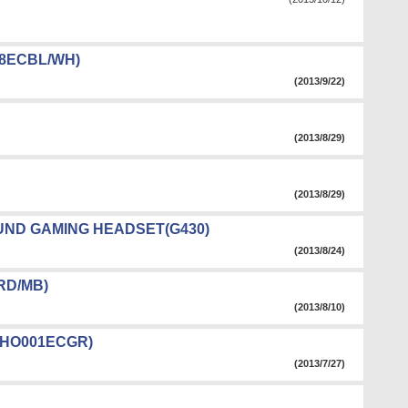
08ECBL/WH)
(2013/9/22)
(2013/8/29)
(2013/8/29)
D GAMING HEADSET(G430)
(2013/8/24)
/RD/MB)
(2013/8/10)
SHO001ECGR)
(2013/7/27)