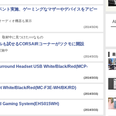
イベント実施、ゲーミングなマザーやデバイスをアピー
級オーディオ機器も展示
A
(2014/3/24)
取材中に見つけた○○なもの
ルも試せるCORSAIRコーナーがツクモに開設
実施中
最
(2014/3/15)
urround Headset USB White/Black/Red(MCP-
(2014/3/15)
set White/Black/Red(MC-F3E-WH/BK/RD)
(2014/3/15)
und Gaming System(EHS015WH)
(2014/3/15)