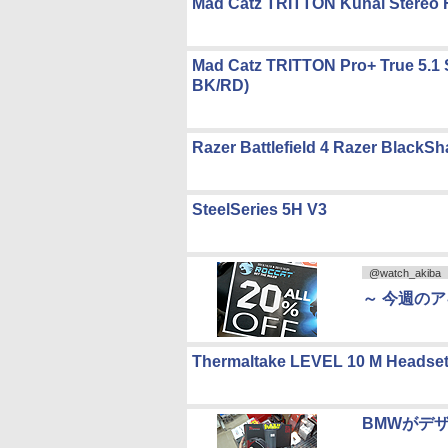
Mad Catz TRITTON Kunai Stere
Mad Catz TRITTON Pro+ True 5.1
BK/RD)
Razer Battlefield 4 Razer BlackSh
SteelSeries 5H V3
@watch_akiba
～ 今週の
Thermaltake LEVEL 10 M Heads
BMWがデ