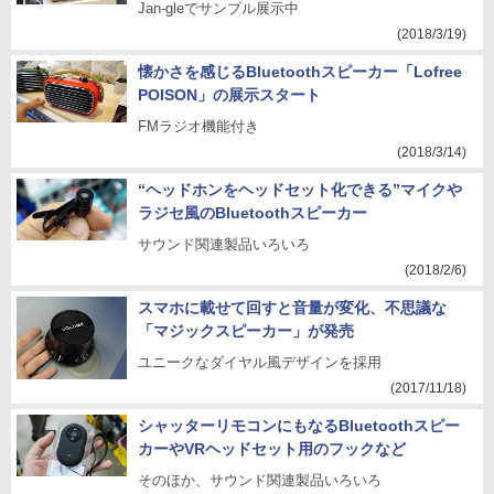
Jan-gleでサンプル展示中
(2018/3/19)
懐かさを感じるBluetoothスピーカー「Lofree
POISON」の展示スタート
FMラジオ機能付き
(2018/3/14)
“ヘッドホンをヘッドセット化できる”マイクや
ラジセ風のBluetoothスピーカー
サウンド関連製品いろいろ
(2018/2/6)
スマホに載せて回すと音量が変化、不思議な
「マジックスピーカー」が発売
ユニークなダイヤル風デザインを採用
(2017/11/18)
シャッターリモコンにもなるBluetoothスピー
カーやVRヘッドセット用のフックなど
そのほか、サウンド関連製品いろいろ