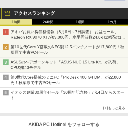
アクセスランキング
1時間
24時間
1週間
1カ月
アキバお買い得価格情報（8月6日～7日調査） お盆セール、
Radeon RX 9070 XTが89,800円、水平周波数24.8kHz対応の17
型モニターが9,801円、暑さ指数連動セール ほか
第10世代Core Y搭載のNEC製12.5インチノートが17,800円！秋
葉原で中古PCセール
ASUSのベアボーンキット「ASUS NUC 15 Lite Kit」が入荷、
CPU別に3モデル
第8世代Core搭載のミニPC「ProDesk 400 G4 DM」が22,800
円！秋葉原で中古PCセール
イオシス創業30周年セール「30周年記念祭」が14日からスター
ト
もっと見る
AKIBA PC Hotline! をフォローする