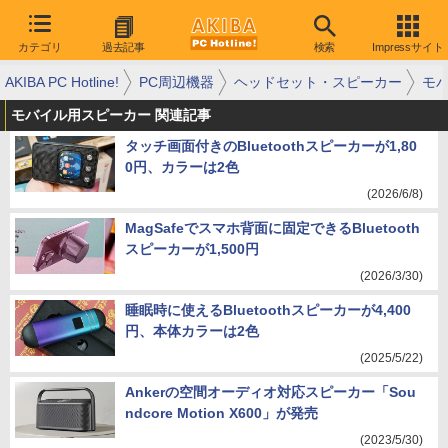
カテゴリ
過去記事
検索
Impressサイト
AKIBA PC Hotline!
PC周辺機器
ヘッドセット・スピーカー
モ
モバイル用スピーカー 関連記事
タッチ画面付きのBluetoothスピーカーが1,80
0円、カラーは2色
(2026/6/8)
MagSafeでスマホ背面に固定できるBluetooth
スピーカーが1,500円
(2026/3/30)
睡眠時に使えるBluetoothスピーカーが4,400
円、本体カラーは2色
(2025/5/22)
Ankerの空間オーディオ対応スピーカー「Sou
ndcore Motion X600」が発売
(2023/5/30)