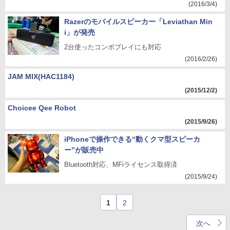
(2016/3/4)
Razerのモバイルスピーカー「Leviathan Min
i」が発売
2台使ったコンボプレイにも対応
(2016/2/26)
JAM MIX(HAC1184)
(2015/12/2)
Choicee Qee Robot
(2015/9/26)
iPhoneで操作できる“動くクマ型スピーカ
ー”が販売中
Bluetooth対応、MFiライセンス取得済
(2015/9/24)
1
2
次へ