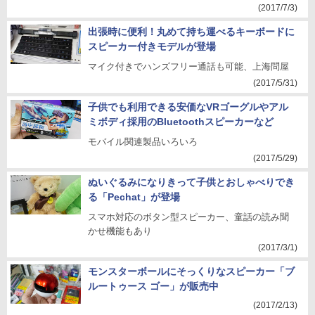
(2017/7/3)
出張時に便利！丸めて持ち運べるキーボードに
スピーカー付きモデルが登場
マイク付きでハンズフリー通話も可能、上海問屋
(2017/5/31)
子供でも利用できる安価なVRゴーグルやアル
ミボディ採用のBluetoothスピーカーなど
モバイル関連製品いろいろ
(2017/5/29)
ぬいぐるみになりきって子供とおしゃべりでき
る「Pechat」が登場
スマホ対応のボタン型スピーカー、童話の読み聞
かせ機能もあり
(2017/3/1)
モンスターボールにそっくりなスピーカー「ブ
ルートゥース ゴー」が販売中
(2017/2/13)