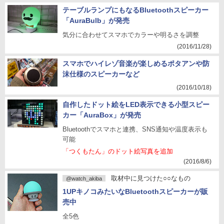
テーブルランプにもなるBluetoothスピーカー
「AuraBulb」が発売
気分に合わせてスマホでカラーや明るさを調整
(2016/11/28)
スマホでハイレゾ音楽が楽しめるポタアンや防
沫仕様のスピーカーなど
(2016/10/18)
自作したドット絵をLED表示できる小型スピー
カー「AuraBox」が発売
Bluetoothでスマホと連携、SNS通知や温度表示も
可能
「つくもたん」のドット絵写真を追加
(2016/8/6)
取材中に見つけた○○なもの
@watch_akiba
1UPキノコみたいなBluetoothスピーカーが販
売中
全5色