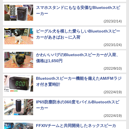
スマホスタンドにもなる安価なBluetoothスピ
ーカー
(2023/2/14)
ビーグル犬を模した愛らしいBluetoothスピー
カーがあきばお～に入荷
(2023/1/24)
かわいいパグのBluetoothスピーカーが入荷、
価格は1,650円
(2022/9/10)
Bluetoothスピーカー機能を備えたAM/FMラジ
オ付き置時計
(2022/4/19)
IP65防塵防水の360度モバイルBluetoothスピ
ーカー
(2022/4/19)
FFXIVチームと共同開発したネックスピーカ