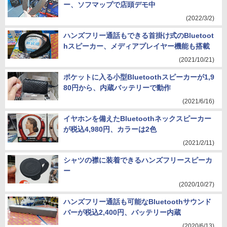
ー、ソフマップで店頭デモ中
(2022/3/2)
ハンズフリー通話もできる首掛け式のBluetoot
hスピーカー、メディアプレイヤー機能も搭載
(2021/10/21)
ポケットに入る小型Bluetoothスピーカーが1,9
80円から、内蔵バッテリーで動作
(2021/6/16)
イヤホンを備えたBluetoothネックスピーカー
が税込4,980円、カラーは2色
(2021/2/11)
シャツの襟に装着できるハンズフリースピーカ
ー
(2020/10/27)
ハンズフリー通話も可能なBluetoothサウンド
バーが税込2,400円、バッテリー内蔵
(2020/6/13)