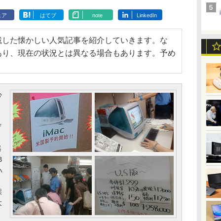
ェア
はてブ
note
LinkedIn
載した懐かしい人気記事を紹介していきます。な
あり、現在の状況とは異なる場合もあります。予め
心
ザ
器
B
ハ
採
大