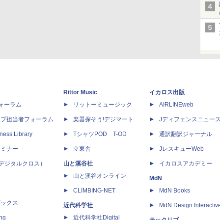
Rittor Music
イカロス出版
dフォーラム
リットーミュージック
AIRLINEweb
ップ担当者フォーラム
楽器探そう!デジマート
Jディフェンスニュー
ness Library
TシャツPOD T-OD
通訳翻訳ジャーナル
セミナー
立東舎
JレスキューWeb
 X（デジタルクロス）
山と溪谷社
イカロスアカデミー
山と溪谷オンライン
MdN
CLIMBING-NET
MdN Books
ブックス
近代科学社
MdN Design Interactiv
ing
近代科学社Digital