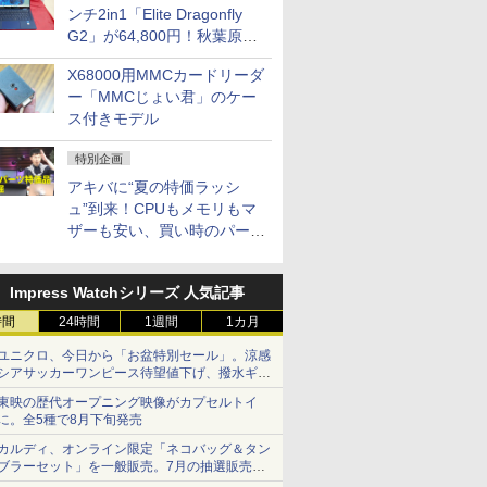
ンチ2in1「Elite Dragonfly
G2」が64,800円！秋葉原で
中古PCセール
X68000用MMCカードリーダ
ー「MMCじょい君」のケー
ス付きモデル
特別企画
アキバに“夏の特価ラッシ
ュ”到来！CPUもメモリもマ
ザーも安い、買い時のパーツ
は？【8月7日(金)22時配信】
Impress Watchシリーズ 人気記事
時間
24時間
1週間
1カ月
ユニクロ、今日から「お盆特別セール」。涼感
シアサッカーワンピース待望値下げ、撥水ギア
ショーツは1990円に
東映の歴代オープニング映像がカプセルトイ
に。全5種で8月下旬発売
カルディ、オンライン限定「ネコバッグ＆タン
ブラーセット」を一般販売。7月の抽選販売の
当選無効分