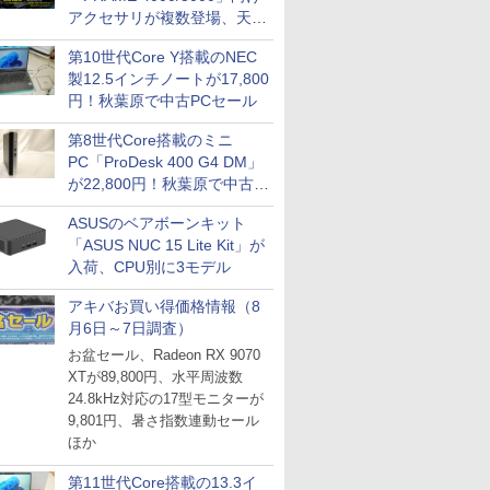
アクセサリが複数登場、天然
木製パネルや背面コネクタ対
第10世代Core Y搭載のNEC
応トレイなど
製12.5インチノートが17,800
円！秋葉原で中古PCセール
第8世代Core搭載のミニ
PC「ProDesk 400 G4 DM」
が22,800円！秋葉原で中古
PCセール
ASUSのベアボーンキット
「ASUS NUC 15 Lite Kit」が
入荷、CPU別に3モデル
アキバお買い得価格情報（8
月6日～7日調査）
お盆セール、Radeon RX 9070
XTが89,800円、水平周波数
24.8kHz対応の17型モニターが
9,801円、暑さ指数連動セール
ほか
第11世代Core搭載の13.3イ