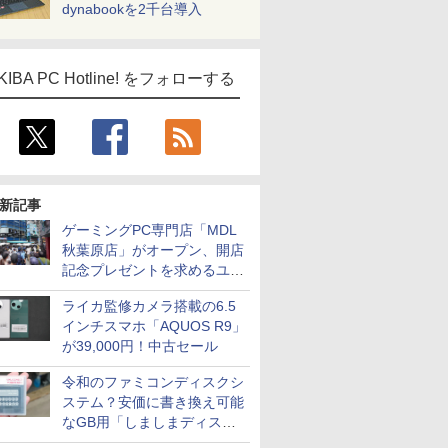
dynabookを2千台導入
KIBA PC Hotline! をフォローする
新記事
ゲーミングPC専門店「MDL
秋葉原店」がオープン、開店
記念プレゼントを求めるユー
ザーが押し寄せ長蛇の列に
ライカ監修カメラ搭載の6.5
インチスマホ「AQUOS R9」
が39,000円！中古セール
令和のファミコンディスクシ
ステム？安価に書き換え可能
なGB用「しましまディスク
システム」