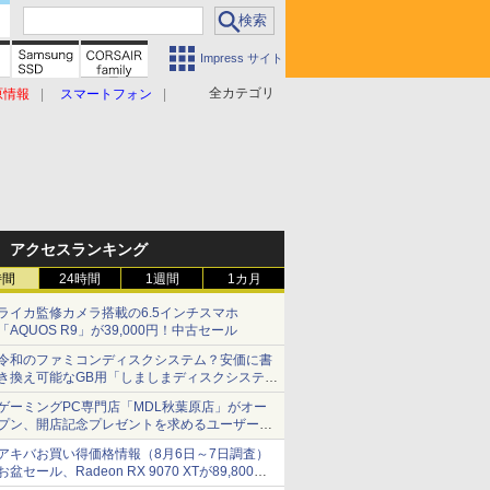
Impress サイト
全カテゴリ
原情報
スマートフォン
アクセスランキング
時間
24時間
1週間
1カ月
ライカ監修カメラ搭載の6.5インチスマホ
「AQUOS R9」が39,000円！中古セール
令和のファミコンディスクシステム？安価に書
き換え可能なGB用「しましまディスクシステ
ム」
ゲーミングPC専門店「MDL秋葉原店」がオー
プン、開店記念プレゼントを求めるユーザーが
押し寄せ長蛇の列に
アキバお買い得価格情報（8月6日～7日調査）
お盆セール、Radeon RX 9070 XTが89,800
円、水平周波数24.8kHz対応の17型モニターが