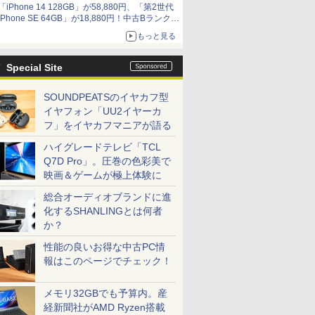
「iPhone 14 128GB」が58,880円、「第2世代
9,801円、暑さ指数連動セール ほか
iPhone SE 64GB」が18,880円！中古Bランク品
セール
もっと見る
Special Site
SOUNDPEATSのイヤカフ型
イヤフォン「UU2イヤーカ
フ」をイヤカフマニアが語る
ハイグレードテレビ「TCL
Q7D Pro」。圧巻の色彩美で
映画＆ゲームが極上体験に
総合オーディオブランドに進
化するSHANLINGとは何者
か？
性能の良いお得な中古PC情
報はこのページでチェック！
メモリ32GBでも予算内。産
経新聞社がAMD Ryzen搭載