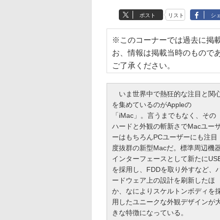
ポスト
リスト
シ
※このコーナーでは過去に掲
お、情報は掲載当時のもので
ご了承ください。
いま世界中で熱狂的な注目と関
を集めているのがAppleの
「iMac」。言うまでもなく、その
ハードと外観の斬新さでMacユー
ーはもちろんPCユーザーにも注目
度抜群の新型Macだ。標準周辺機
インターフェースとして新たにUS
を採用し、FDDを取り外すなど、
ードウェア上の設計を刷新したほ
か、なによりスケルトンボディを
用したユニークな外観デザインが
きな特徴になっている。