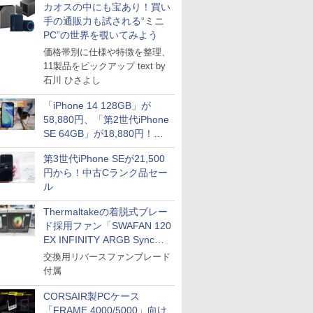
カオスの中にも宝あり！買い
手の通販力も試される“ミニ
PC”の世界を覗いてみよう
価格帯別に仕様や特徴を整理、
11製品をピックアップ text by
石川 ひさよし
「iPhone 14 128GB」が
58,880円、「第2世代iPhone
SE 64GB」が18,880円！中
古Bランク品セール
第3世代iPhone SEが21,500
円から！中古Cランク品セー
ル
Thermaltakeの着脱式ブレー
ド採用ファン「SWAFAN 120
EX INFINITY ARGB Sync」
に単品パッケージ
交換用リバースファンブレード
付属
CORSAIR製PCケース
「FRAME 4000/5000」向け