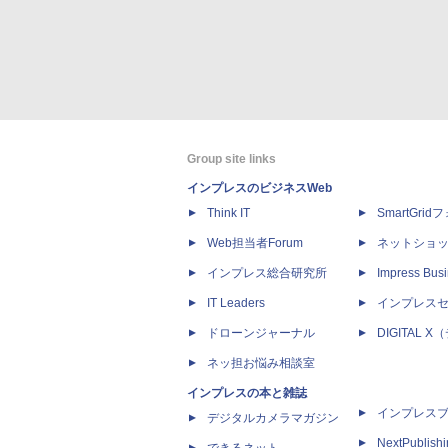
Group site links
インプレスのビジネスWeb
Think IT
SmartGri
Web担当者Forum
ネットショ
インプレス総合研究所
Impress Busi
IT Leaders
インプレス
ドローンジャーナル
DIGITAL
ネッ担お悩み相談室
インプレスの本と雑誌
インプレス
デジタルカメラマガジン
NextPublish