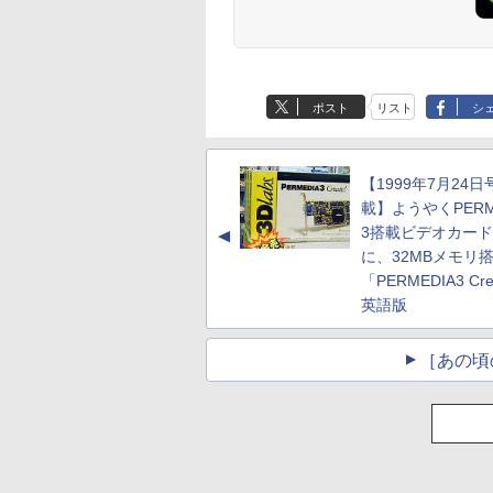
ポスト
リスト
シ
【1999年7月24日
載】ようやくPERM
3搭載ビデオカー
▲
に、32MBメモリ
「PERMEDIA3 Cre
英語版
［あの頃