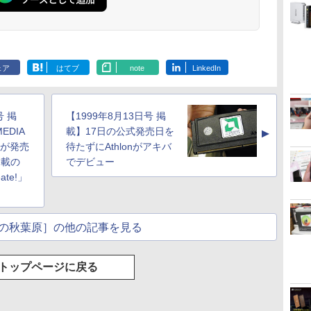
ェア
はてブ
note
LinkedIn
号 掲
【1999年8月13日号 掲
EDIA
載】17日の公式発売日を
▲
ドが発売
待たずにAthlonがアキバ
搭載の
でデビュー
ate!」
の秋葉原］の他の記事を見る
トップページに戻る