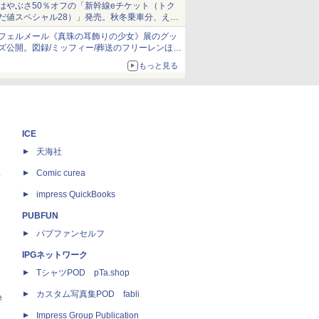
はやぶさ50％オフの「新幹線eチケット（トク
だ値スペシャル28）」発売。秋冬乗車分、えき
ねっと限定
フェルメール《真珠の耳飾りの少女》展のグッ
ズ公開。図録/ミッフィー/葬送のフリーレンほ
か、注目ブランドコラボが実現
もっと見る
ICE
天海社
ス
Comic curea
impress QuickBooks
PUBFUN
パブファンセルフ
IPGネットワーク
TシャツPOD pTa.shop
カスタム写真集POD fabli
e
Impress Group Publication