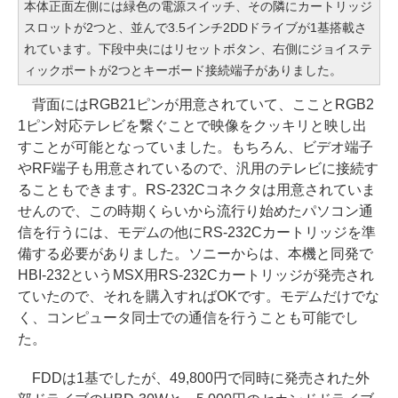
本体正面左側には緑色の電源スイッチ、その隣にカートリッジ
スロットが2つと、並んで3.5インチ2DDドライブが1基搭載さ
れています。下段中央にはリセットボタン、右側にジョイステ
ィックポートが2つとキーボード接続端子がありました。
背面にはRGB21ピンが用意されていて、こことRGB2
1ピン対応テレビを繋ぐことで映像をクッキリと映し出
すことが可能となっていました。もちろん、ビデオ端子
やRF端子も用意されているので、汎用のテレビに接続す
ることもできます。RS-232Cコネクタは用意されていま
せんので、この時期くらいから流行り始めたパソコン通
信を行うには、モデムの他にRS-232Cカートリッジを準
備する必要がありました。ソニーからは、本機と同発で
HBI-232というMSX用RS-232Cカートリッジが発売され
ていたので、それを購入すればOKです。モデムだけでな
く、コンピュータ同士での通信を行うことも可能でし
た。
FDDは1基でしたが、49,800円で同時に発売された外