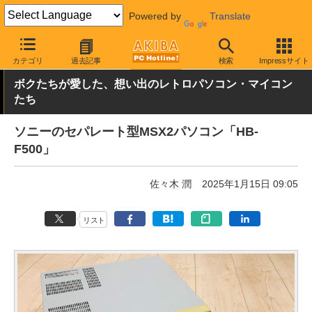
Powered by
Translate
AKIBA PC Hotline!
PC本体・ソフト
PC本体
その他
カテゴリ
過去記事
検索
Impressサイト
ボクたちが愛した、想い出のレトロパソコン・マイコン
たち
ソニーのセパレート型MSX2パソコン「HB-
F500」
佐々木 潤
2025年1月15日 09:05
リスト