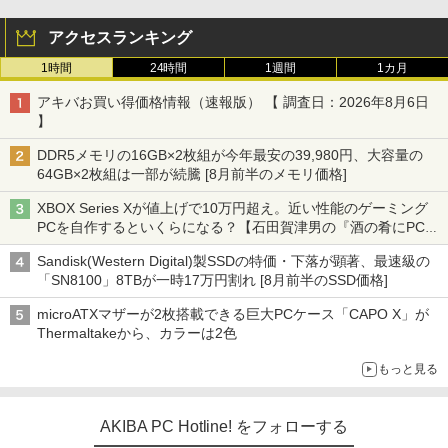
アクセスランキング
1時間
24時間
1週間
1カ月
アキバお買い得価格情報（速報版） 【 調査日：2026年8月6日
】
DDR5メモリの16GB×2枚組が今年最安の39,980円、大容量の
64GB×2枚組は一部が続騰 [8月前半のメモリ価格]
XBOX Series Xが値上げで10万円超え。近い性能のゲーミング
PCを自作するといくらになる？【石田賀津男の『酒の肴にPCゲ
ーム』】
Sandisk(Western Digital)製SSDの特価・下落が顕著、最速級の
「SN8100」8TBが一時17万円割れ [8月前半のSSD価格]
microATXマザーが2枚搭載できる巨大PCケース「CAPO X」が
Thermaltakeから、カラーは2色
もっと見る
AKIBA PC Hotline! をフォローする