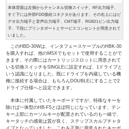
本体背面は左側からチャンネル切換スイッチ、RF出力端子、
すぐ下には外部FDD接続コネクタがあります。その右上にはビ
デオ出力端子と音声出力端子、CMT端子、RGB21ピン出力端
子、下段にプリンタポートとサービスコンセントが用意されて
いました。
このHBD-30Wは、インタフェースケーブルのHBK-30
を購入すれば、他のMSXでもセットで使用することがで
きます。その際にはカートリッジスロットに用意されて
いる切換スイッチをSINGLEに設定すれば、1ドライブと
いう認識になりました。既にドライブを内蔵している機
種に接続する場合は、もちろんDOUBLEにすることで2
ドライブ仕様へと設定できます。
本体に付属していたキーボードですが、特殊なキーを
除けば一体型のHB-F5とほぼ同じになっています。テン
キー上部にカーソルキーが配置されているのも一緒で、
キータッチの感覚は質が良く、ステップスカルプチャタ
イプとなっていました。これを正面に用意されたキーボ