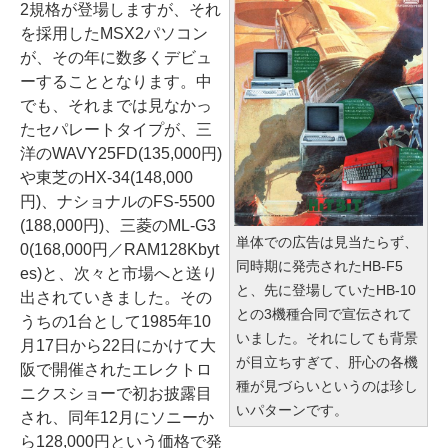
2規格が登場しますが、それ
を採用したMSX2パソコン
が、その年に数多くデビュ
ーすることとなります。中
でも、それまでは見なかっ
たセパレートタイプが、三
洋のWAVY25FD(135,000円)
や東芝のHX-34(148,000
円)、ナショナルのFS-5500
(188,000円)、三菱のML-G3
単体での広告は見当たらず、
0(168,000円／RAM128Kbyt
同時期に発売されたHB-F5
es)と、次々と市場へと送り
と、先に登場していたHB-10
出されていきました。その
との3機種合同で宣伝されて
うちの1台として1985年10
いました。それにしても背景
月17日から22日にかけて大
が目立ちすぎて、肝心の各機
阪で開催されたエレクトロ
種が見づらいというのは珍し
ニクスショーで初お披露目
いパターンです。
され、同年12月にソニーか
ら128,000円という価格で発