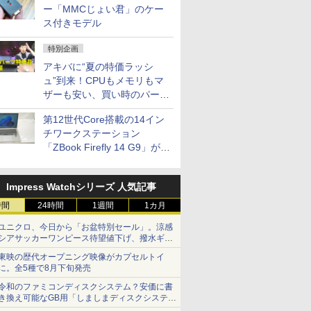
ー「MMCじょい君」のケー
ス付きモデル
特別企画
アキバに“夏の特価ラッシ
ュ”到来！CPUもメモリもマ
ザーも安い、買い時のパーツ
は？【8月7日(金)22時配信】
第12世代Core搭載の14イン
チワークステーション
「ZBook Firefly 14 G9」が
79,800円！秋葉原で中古PC
セール
Impress Watchシリーズ 人気記事
時間
24時間
1週間
1カ月
ユニクロ、今日から「お盆特別セール」。涼感
シアサッカーワンピース待望値下げ、撥水ギア
ショーツは1990円に
東映の歴代オープニング映像がカプセルトイ
に。全5種で8月下旬発売
令和のファミコンディスクシステム？安価に書
き換え可能なGB用「しましまディスクシステ
ム」