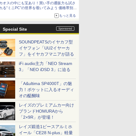
カオスの中にも宝あり！買い手の通販力も試さ
9,801円、暑さ指数連動セール ほか
れる“ミニPC”の世界を覗いてみよう 価格帯別に
仕様や特徴を整理、11製品をピックアップ text
もっと見る
by 石川 ひさよし
Special Site
SOUNDPEATSのイヤカフ型
イヤフォン「UU2イヤーカ
フ」をイヤカフマニアが語る
iFi audio主力「NEO Stream
3」「NEO iDSD 3」に迫る
「A&ultima SP4000T」の魅
力！ポケットに入るオーディ
オの醍醐味
レイズのプレミアムカー向け
ブランドHOMURAから
「2×9R」が登場！
レイズ鍛造1ピースアルミホ
イール「CE28 N-plus」軽量