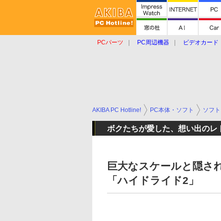
PCパーツ
PC周辺機器
ビデオカード
タブレット
おもしろグッズ
ショップ
AKIBA PC Hotline!
PC本体・ソフト
ソフト
ボクたちが愛した、想い出のレ
巨大なスケールと隠さ
「ハイドライド2」