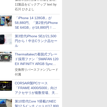
11製品をピックアップ text by
石川 ひさよし
「iPhone 14 128GB」が
58,880円、「第2世代iPhone
SE 64GB」が18,880円！中
古Bランク品セール
第3世代iPhone SEが21,500
円から！中古Cランク品セー
ル
Thermaltakeの着脱式ブレー
ド採用ファン「SWAFAN 120
EX INFINITY ARGB Sync」
に単品パッケージ
交換用リバースファンブレード
付属
CORSAIR製PCケース
「FRAME 4000/5000」向け
アクセサリが複数登場、天然
木製パネルや背面コネクタ対
第10世代Core Y搭載のNEC
応トレイなど
製12.5インチノートが17,800