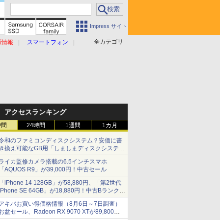
Impress サイト
全カテゴリ
原情報
スマートフォン
アクセスランキング
時間
24時間
1週間
1カ月
令和のファミコンディスクシステム？安価に書
き換え可能なGB用「しましまディスクシステ
ム」
ライカ監修カメラ搭載の6.5インチスマホ
「AQUOS R9」が39,000円！中古セール
「iPhone 14 128GB」が58,880円、「第2世代
iPhone SE 64GB」が18,880円！中古Bランク品
セール
アキバお買い得価格情報（8月6日～7日調査）
お盆セール、Radeon RX 9070 XTが89,800
円、水平周波数24.8kHz対応の17型モニターが