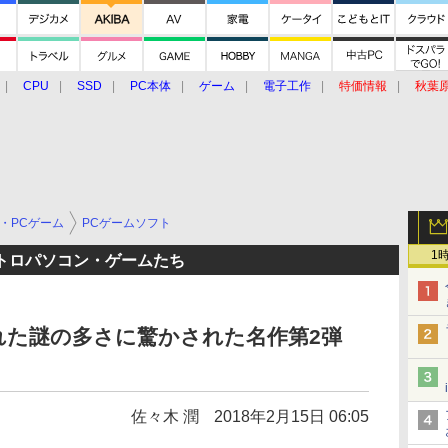
CPU
SSD
PC本体
ゲーム
電子工作
特価情報
秋葉
グルメ
イベント
価格動向
・PCゲーム
PCゲームソフト
1
トロパソコン・ゲームたち
れた謎の多さに驚かされた名作第2弾
佐々木 潤
2018年2月15日 06:05