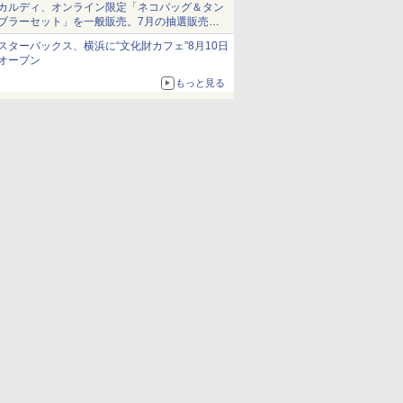
カルディ、オンライン限定「ネコバッグ＆タン
ブラーセット」を一般販売。7月の抽選販売の
当選無効分
スターバックス、横浜に“文化財カフェ”8月10日
オープン
もっと見る