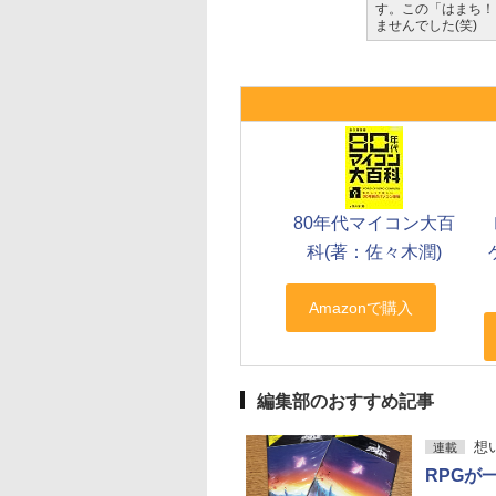
す。この「はまち！
ませんでした(笑)
80年代マイコン大百
科(著：佐々木潤)
編集部のおすすめ記事
想
連載
RPGが