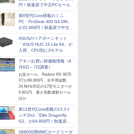
円！秋葉原で中古PCセール
第8世代Core搭載のミニ
PC「ProDesk 400 G4 DM」
が22,800円！秋葉原で中古
PCセール
ASUSのベアボーンキット
「ASUS NUC 15 Lite Kit」が
入荷、CPU別に3モデル
アキバお買い得価格情報（8
月6日～7日調査）
お盆セール、Radeon RX 9070
XTが89,800円、水平周波数
24.8kHz対応の17型モニターが
9,801円、暑さ指数連動セール
ほか
第11世代Core搭載の13.3イ
ンチ2in1「Elite Dragonfly
G2」が64,800円！秋葉原で
中古PCセール
X68000用MMCカードリーダ