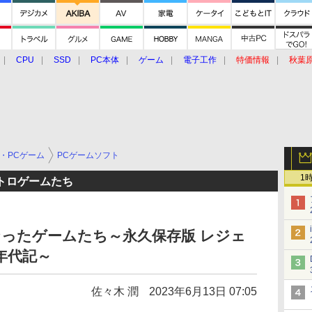
CPU
SSD
PC本体
ゲーム
電子工作
特価情報
秋葉
グルメ
イベント
価格動向
・PCゲーム
PCゲームソフト
1
トロゲームたち
ったゲームたち～永久保存版 レジェ
年代記～
佐々木 潤
2023年6月13日 07:05