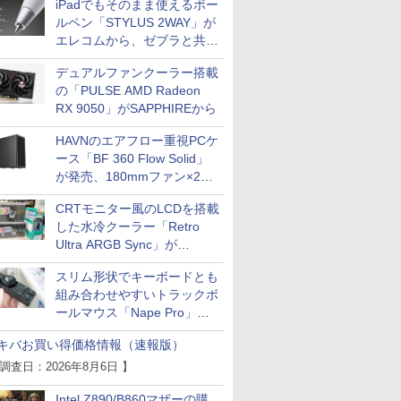
iPadでもそのまま使えるボー
ルペン「STYLUS 2WAY」が
エレコムから、ゼブラと共同
開発
デュアルファンクーラー搭載
の「PULSE AMD Radeon
RX 9050」がSAPPHIREから
HAVNのエアフロー重視PCケ
ース「BF 360 Flow Solid」
が発売、180mmファン×2搭
載
CRTモニター風のLCDを搭載
した水冷クーラー「Retro
Ultra ARGB Sync」が
Thermaltakeから
スリム形状でキーボードとも
組み合わせやすいトラックボ
ールマウス「Nape Pro」が
Keychronから
キバお買い得価格情報（速報版）
 調査日：2026年8月6日 】
Intel Z890/B860マザーの購