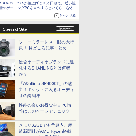
XBOX Series Xが値上げで10万円超え。近い性
能のゲーミングPCを自作するといくらになる？
【石田賀津男の『酒の肴にPCゲーム』】
もっと見る
Special Site
ソニーミラーレス一眼の大特
集！ 見どころ記事まとめ
総合オーディオブランドに進
化するSHANLINGとは何者
か？
「A&ultima SP4000T」の魅
力！ポケットに入るオーディ
オの醍醐味
性能の良いお得な中古PC情
報はこのページでチェック！
メモリ32GBでも予算内。産
経新聞社がAMD Ryzen搭載