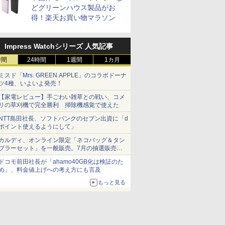
どグリーンハウス製品がお
得！楽天お買い物マラソン
Impress Watchシリーズ 人気記事
時間
24時間
1週間
1カ月
ミスド「Mrs. GREEN APPLE」のコラボドーナ
ツ4種、いよいよ発売！
【家電レビュー】手ごわい雑草との戦い、コメ
リの草刈機で完全勝利 掃除機感覚で使えた
NTT島田社長、ソフトバンクのセブン出資に「d
ポイント使えるようにして」
カルディ、オンライン限定「ネコバッグ＆タン
ブラーセット」を一般販売。7月の抽選販売の
当選無効分
ドコモ前田社長が「ahamo40GB化は検証のた
め」、料金値上げへの考え方にも言及
もっと見る