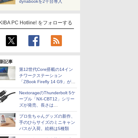
dynabookを2千台導入
KIBA PC Hotline! をフォローする
新記事
第12世代Core搭載の14イン
チワークステーション
「ZBook Firefly 14 G9」が
79,800円！秋葉原で中古PC
NextorageのThunderbolt 5ケ
セール
ーブル「NX-CBT12」シリー
ズが発売、長さは
30cm/50cm/1mの3種類
プロ生ちゃんグッズの新作、
手のひらサイズのミニキャン
バスが入荷。絵柄は5種類