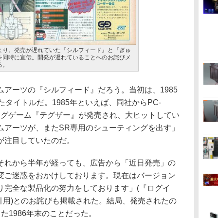
より。発売が遅れていた『シルフィード』と『ぎゅ
を同時に宣伝。開発が遅れていることへのお詫びメ
る。
アーツの『シルフィード』だろう。当初は、1985
タイトルだ。1985年といえば、同社からPC-
ティングゲーム『テグザー』が発売され、大ヒットしてい
ムアーツが、またSR専用のシューティングを出す」
が注目していたのだ。
れから半年が経っても、広告から「近日発売」の
変ご迷惑をおかけしております。現在はバージョン
り完全な製品化の努力をしております」(『ログイ
り引用)とのお詫びも掲載された。結局、発売されたの
た1986年末のことだった。