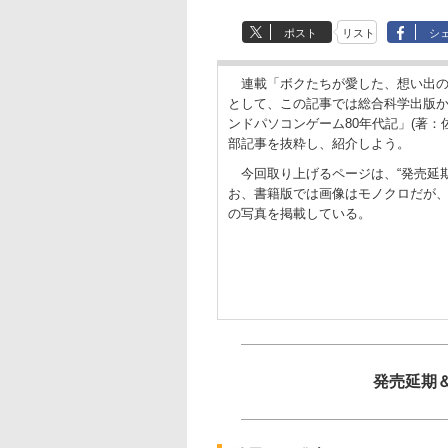
ポスト
リスト
シ
連載「ボクたちが愛した、想い出の
として、この記事では総合科学出版か
ンドパソコンゲーム80年代記」(著：
部記事を抜粋し、紹介しよう。
今回取り上げるページは、“発売延期
お、書籍版では画像はモノクロだが
の写真を掲載している。
発売延期