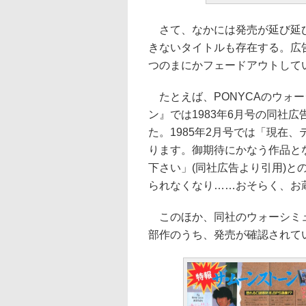
さて、なかには発売が延び延び
きないタイトルも存在する。広
つのまにかフェードアウトして
たとえば、PONYCAのウォ
ン』では1983年6月号の同社
た。1985年2月号では「現在
ります。御期待にかなう作品と
下さい」(同社広告より引用)
られなくなり……おそらく、お
このほか、同社のウォーシミュ
部作のうち、発売が確認されて