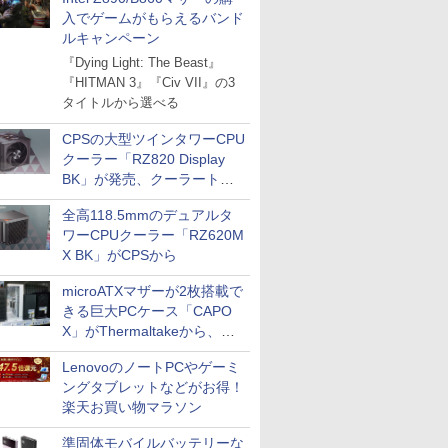
入でゲームがもらえるバンド
ルキャンペーン
『Dying Light: The Beast』
『HITMAN 3』『Civ VII』の3
タイトルから選べる
CPSの大型ツインタワーCPU
クーラー「RZ820 Display
BK」が発売、クーラートッ
プに5インチ液晶搭載
全高118.5mmのデュアルタ
ワーCPUクーラー「RZ620M
X BK」がCPSから
microATXマザーが2枚搭載で
きる巨大PCケース「CAPO
X」がThermaltakeから、カ
ラーは2色
LenovoのノートPCやゲーミ
ングタブレットなどがお得！
楽天お買い物マラソン
準固体モバイルバッテリーな