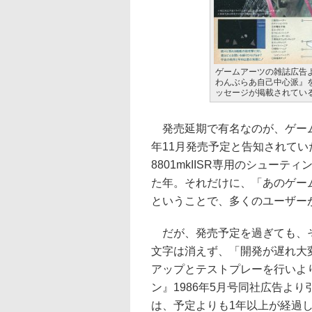
ゲームアーツの雑誌広告
わんぶらあ自己中心派』
ッセージが掲載されてい
発売延期で有名なのが、ゲーム
年11月発売予定と告知されていた
8801mkIISR専用のシュー
た年。それだけに、「あのゲー
ということで、多くのユーザー
だが、発売予定を過ぎても、そ
文字は消えず、「開発が遅れ大
アップとテストプレーを行いよ
ン』1986年5月号同社広告よ
は、予定よりも1年以上が経過し