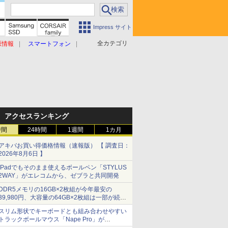
Impress サイト
全カテゴリ
原情報
スマートフォン
アクセスランキング
時間
24時間
1週間
1カ月
アキバお買い得価格情報（速報版） 【 調査日：
2026年8月6日 】
iPadでもそのまま使えるボールペン「STYLUS
2WAY」がエレコムから、ゼブラと共同開発
DDR5メモリの16GB×2枚組が今年最安の
39,980円、大容量の64GB×2枚組は一部が続騰
[8月前半のメモリ価格]
スリム形状でキーボードとも組み合わせやすい
トラックボールマウス「Nape Pro」が
Keychronから