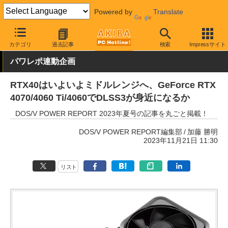
Powered by
Translate
AKIBA PC Hotline!
PCパーツ
ビデオカード（グラフィックボード
カテゴリ
過去記事
検索
Impressサイト
パワレポ連動企画
RTX40はいよいよミドルレンジへ、GeForce RTX
4070/4060 Ti/4060でDLSS3が身近になるか
DOS/V POWER REPORT 2023年夏号の記事を丸ごと掲載！
DOS/V POWER REPORT編集部
加藤 勝明
2023年11月21日 11:30
リスト