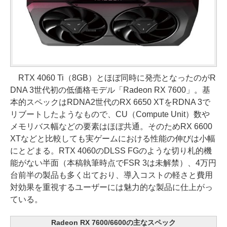
RTX 4060 Ti（8GB）とほぼ同時に発売となったのがR
DNA 3世代初の低価格モデル「Radeon RX 7600」。基
本的スペックはRDNA2世代のRX 6650 XTをRDNA 3で
リブートしたようなもので、CU（Compute Unit）数や
メモリバス幅などの要素はほぼ共通。そのためRX 6600
XTなどと比較しても実ゲームにおける性能の伸びは小幅
にとどまる。RTX 4060のDLSS FGのような切り札的機
能がない半面（本稿執筆時点でFSR 3は未解禁）、4万円
台前半の製品も多く出ており、導入コストの軽さと費用
対効果を重視するユーザーには魅力的な製品に仕上がっ
ている。
Radeon RX 7600/6600の主なスペック