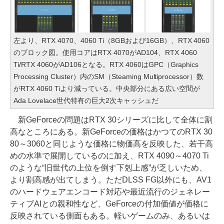
左より、RTX 4070、4060 Ti（8GBおよび16GB）、RTX 4060
のブロック図。使用コアはRTX 4070がAD104、RTX 4060
Ti/RTX 4060がAD106となる。RTX 4060はGPC（Graphics
Processing Cluster）内のSM（Steaming Multiprocessor）数
がRTX 4060 Tiより減っている。中央部分にある広い空間が
Ada Lovelace世代特有の巨大2次キャッシュだ
新GeForceの問題はRTX 30シリーズに比して全体に割
高なところにある。新GeForceの価格はかつてのRTX 30
80～3060と同じような価格に物価高を反映した、若干高
めの水準で展開しているのに加え、RTX 4090～4070 Ti
のような“旧世代の上位を倒す下剋上感”が乏しいため、
より割高感が出てしまう。ただDLSS FG以外にも、AV1
のハードウェアエンコード対応や最近流行のジェネレー
ティブAIとの親和性など、GeForceの付加価値が価格に
反映されている側面もある。軽いゲームのみ、あるいは