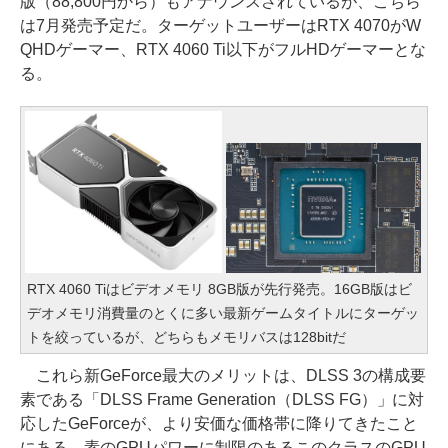
版（88,800円から）もアナウンスされているが、こちら
は7月発売予定だ。ターゲットユーザーはRTX 4070がW
QHDゲーマー、RTX 4060 Ti以下がフルHDゲーマーとな
る。
RTX 4060 Tiはビデオメモリ 8GB版が先行発売。16GB版はビ
デオメモリ消費量のとくに多い最新ゲームタイトルにターゲッ
トを絞っているが、どちらもメモリバスは128bitだ
これら新GeForce最大のメリットは、DLSS 3の構成要
素である「DLSS Frame Generation（DLSS FG）」に対
応したGeForceが、より安価な価格帯に降りてきたこと
にある。素のGPUパワーに制限のあるこのクラスのGPU