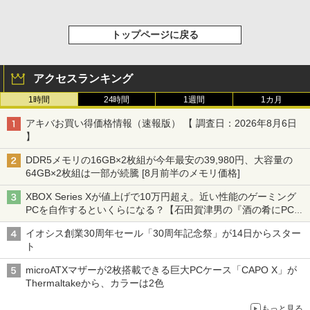
トップページに戻る
アクセスランキング
1時間
24時間
1週間
1カ月
アキバお買い得価格情報（速報版） 【 調査日：2026年8月6日
】
DDR5メモリの16GB×2枚組が今年最安の39,980円、大容量の
64GB×2枚組は一部が続騰 [8月前半のメモリ価格]
XBOX Series Xが値上げで10万円超え。近い性能のゲーミング
PCを自作するといくらになる？【石田賀津男の『酒の肴にPCゲ
ーム』】
イオシス創業30周年セール「30周年記念祭」が14日からスター
ト
microATXマザーが2枚搭載できる巨大PCケース「CAPO X」が
Thermaltakeから、カラーは2色
もっと見る