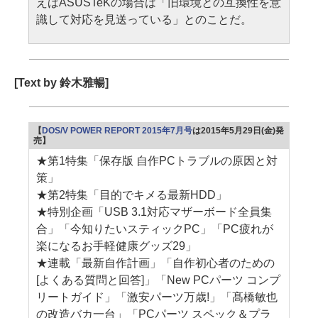
えばASUSTeKの場合は「旧環境との互換性を意
識して対応を見送っている」とのことだ。
[Text by 鈴木雅暢]
【
DOS/V POWER REPORT 2015年7月号
は2015年5月29日(金)発
売】
★第1特集「保存版 自作PCトラブルの原因と対
策」
★第2特集「目的でキメる最新HDD」
★特別企画「USB 3.1対応マザーボード全員集
合」「今知りたいスティックPC」「PC疲れが
楽になるお手軽健康グッズ29」
★連載「最新自作計画」「自作初心者のための
[よくある質問と回答]」「New PCパーツ コンプ
リートガイド」「激安パーツ万歳!」「髙橋敏也
の改造バカ一台」「PCパーツ スペック＆プラ