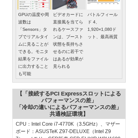
GPUの温度や周
ビデオカードに
バトルフィール
波数は
直接風を当てら
ド 4、
「Sensors」タ
れるケースファ
1,920×1,080ド
ブでリアルタイ
ンは、ブースト
ット、最高画質
ムに見ることが
状態を長持ちさ
できる。モニタ
せるのに若干で
結果をファイル
はあるが効果が
に出力すること
見られる
も可能
【「接続するPCI Expressスロットによる
パフォーマンスの差」
「冷却の違いによるパフォーマンスの差」
共通検証環境】
CPU：Intel Core i7-4770K（3.5GHz）、マザー
ボード：ASUSTeK Z97-DELUXE（Intel Z9