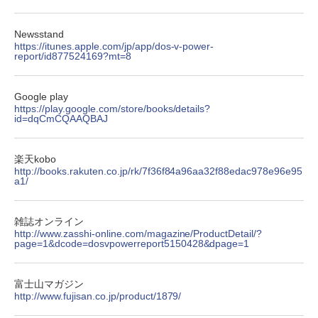
Newsstand
https://itunes.apple.com/jp/app/dos-v-power-
report/id877524169?mt=8
Google play
https://play.google.com/store/books/details?
id=dqCmCQAAQBAJ
楽天kobo
http://books.rakuten.co.jp/rk/7f36f84a96aa32f88edac978e96e95
a1/
雑誌オンライン
http://www.zasshi-online.com/magazine/ProductDetail/?
page=1&dcode=dosvpowerreport5150428&dpage=1
富士山マガジン
http://www.fujisan.co.jp/product/1879/