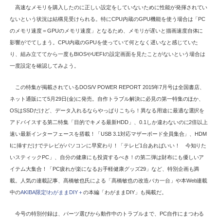
高速なメモリを購入したのに正しい設定をしていないために性能が発揮されてい
ないという状況は結構見受けられる。特にCPU内蔵のGPU機能を使う場合は「PC
のメモリ速度＝GPUのメモリ速度」となるため、メモリが遅いと描画速度自体に
影響がでてしまう。CPU内蔵のGPUを使っていて何となく遅いなと感じていた
り、組み立ててから一度もBIOSやUEFIの設定画面を見たことがないという場合は
一度設定を確認してみよう。
この特集が掲載されているDOS/V POWER REPORT 2015年7月号は全国書店、
ネット通販にて5月29日(金)に発売。自作トラブル解決に必見の第一特集のほか、
OSはSSDだけど、データ入れるならやっぱりこちら！異なる用途に最適な選択を
アドバイスする第二特集「目的でキメる最新HDD」、0.1しか違わないのに2倍以上
速い最新インターフェースを搭載！「USB 3.1対応マザーボード全員集合」、HDM
Iに挿すだけでテレビがパソコンに早変わり！「テレビ1台あればいい！ 今知りた
いスティックPC」、自分の健康にも投資するべき！の第二弾は財布にも優しいア
イテム大集合！「PC疲れが楽になるお手軽健康グッズ29」など、特別企画も満
載。人気の連載記事、髙橋敏也氏による「髙橋敏也の改造バカ一台」や本Web連載
中の
AKIBA限定!わがままDIY＋
の本編「わがままDIY」も掲載だ。
今号の特別付録は、パーツ選びから動作中のトラブルまで、PC自作にまつわる