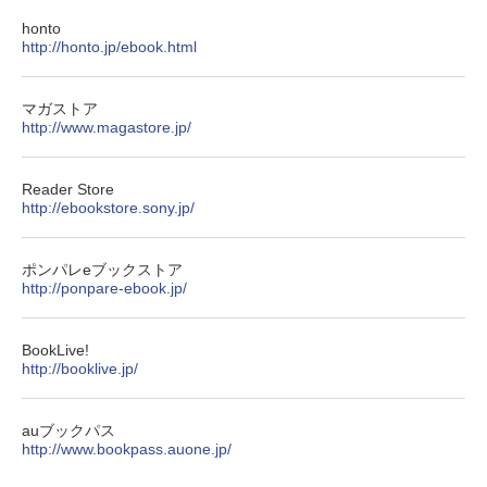
honto
http://honto.jp/ebook.html
マガストア
http://www.magastore.jp/
Reader Store
http://ebookstore.sony.jp/
ポンパレeブックストア
http://ponpare-ebook.jp/
BookLive!
http://booklive.jp/
auブックパス
http://www.bookpass.auone.jp/