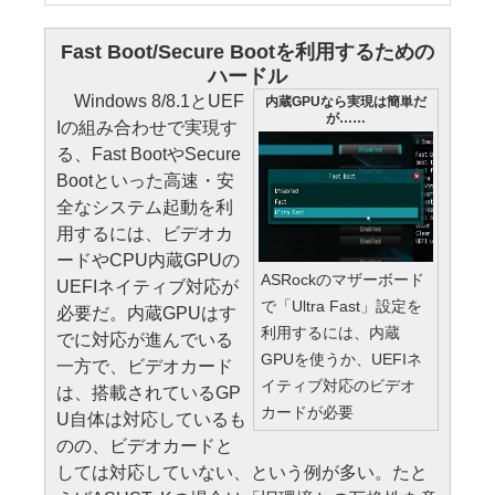
Fast Boot/Secure Bootを利用するための
ハードル
Windows 8/8.1とUEF
内蔵GPUなら実現は簡単だ
が……
Iの組み合わせで実現す
る、Fast BootやSecure
Bootといった高速・安
全なシステム起動を利
用するには、ビデオカ
ードやCPU内蔵GPUの
ASRockのマザーボード
UEFIネイティブ対応が
で「Ultra Fast」設定を
必要だ。内蔵GPUはす
利用するには、内蔵
でに対応が進んでいる
GPUを使うか、UEFIネ
一方で、ビデオカード
イティブ対応のビデオ
は、搭載されているGP
カードが必要
U自体は対応しているも
のの、ビデオカードと
しては対応していない、という例が多い。たと