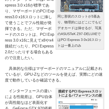
xpress 3.0 x16が標準であ
り、マザーボードのPCI Exp
同じ形状のスロットが3基あ
ress3.0 x16スロットに挿し
り、物理的にはどこにでもビ
て使うことでフル性能が発
デオカードは挿せるが、写真
揮できる。ただ、マザーボ
のASUSTeK Z97-DELUXEで
ードのスロットは、PCI Exp
はPCI Express 3.0x16スロッ
ress 3.0 x16に見えてx8やx4
トは一番上のみ
接続だったり、PCI Express
2.0だったりする場合もある
ので注意したい。
具体的な仕様はマザーボードのマニュアルに記載され
ているが、GPU-Zなどのツールを使えば、実際にどの速
度で動作しているか確認できる。
インターフェースの違い
接続するPCI Expressスロッ
トによるパフォーマンスの差
による性能差は、GPU自体
が高性能なほど表面化す
る。GeForce GTX 970搭載