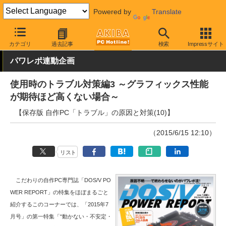
Powered by
Translate
AKIBA PC Hotline!
PCパーツ
マザーボード
その他
カテゴリ
過去記事
検索
Impressサイト
パワレポ連動企画
使用時のトラブル対策編3 ～グラフィックス性能
が期待ほど高くない場合～
【保存版 自作PC「トラブル」の原因と対策(10)】
（2015/6/15 12:10）
リスト
こだわりの自作PC専門誌「DOS/V PO
WER REPORT」の特集をほぼまるごと
紹介するこのコーナーでは、「2015年7
月号」の第一特集「“動かない・不安定・