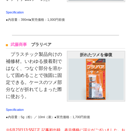
Specification
●内容量：390ml●実売価格：1,000円前後
武藤商事
プラリペア
プラスチック製品向けの
折れたツメを修復
補修材。いわゆる接着剤で
はなく、つなぐ部分を溶か
して固めることで強固に固
定できる。ケースのツメ部
分などが折れてしまった際
に使おう。
Specification
●内容量：5g（粉）／ 10ml（液）●実売価格：1,700円前後
※6月23日13:55訂正 記事初出時、表示価格に誤りがございました。お