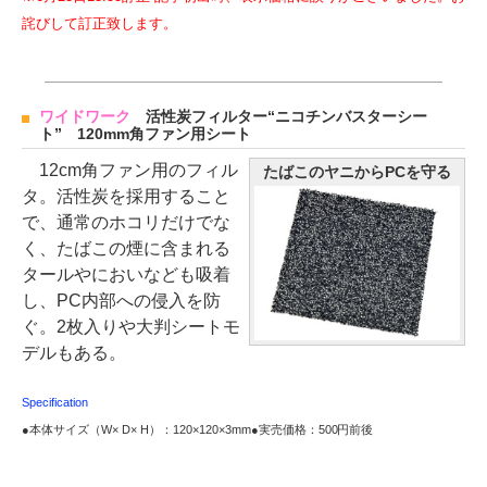
詫びして訂正致します。
ワイドワーク
活性炭フィルター“ニコチンバスターシー
ト” 120mm角ファン用シート
12cm角ファン用のフィル
たばこのヤニからPCを守る
タ。活性炭を採用すること
で、通常のホコリだけでな
く、たばこの煙に含まれる
タールやにおいなども吸着
し、PC内部への侵入を防
ぐ。2枚入りや大判シートモ
デルもある。
Specification
●本体サイズ（W× D× H）：120×120×3mm●実売価格：500円前後