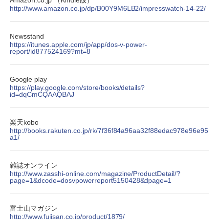
Amazon.co.jp （Kindle版）
http://www.amazon.co.jp/dp/B00Y9M6LB2/impresswatch-14-22/
Newsstand
https://itunes.apple.com/jp/app/dos-v-power-
report/id877524169?mt=8
Google play
https://play.google.com/store/books/details?
id=dqCmCQAAQBAJ
楽天kobo
http://books.rakuten.co.jp/rk/7f36f84a96aa32f88edac978e96e95
a1/
雑誌オンライン
http://www.zasshi-online.com/magazine/ProductDetail/?
page=1&dcode=dosvpowerreport5150428&dpage=1
富士山マガジン
http://www.fujisan.co.jp/product/1879/