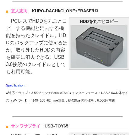
玄人志向
KURO-DACHI/CLONE+ERASE/U3
PCレスでHDDを丸ごとコ
HDDを丸ごとコピー
ピーする機能と消去する機
能を持ったクレイドル。HD
Dのバックアップに使えるほ
か、取り外したHDDの内容
を確実に消去できる。USB
3.0接続のクレイドルとして
も利用可能。
Specification
●対応ドライブ：3.5/2.5インチSerial ATA×2●インターフェース：USB 3.0●本体サイ
ズ（W× D× H）：149×108×62mm●重量：約420g●実売価格：6,000円前後
サンワサプライ
USB-TOY65