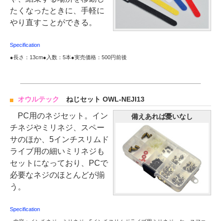
たくなったときに、手軽に
やり直すことができる。
Specification
●長さ：13cm●入数：5本●実売価格：500円前後
オウルテック
ねじセット OWL-NEJI13
PC用のネジセット。イン
備えあれば憂いなし
チネジやミリネジ、スペー
サのほか、5インチスリムド
ライブ用の細いミリネジも
セットになっており、PCで
必要なネジのほとんどが揃
う。
Specification