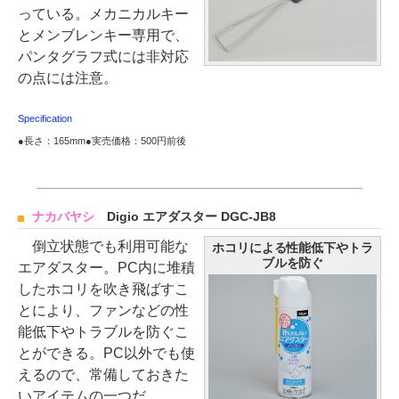
っている。メカニカルキー
とメンブレンキー専用で、
パンタグラフ式には非対応
の点には注意。
Specification
●長さ：165mm●実売価格：500円前後
ナカバヤシ
Digio エアダスター DGC-JB8
倒立状態でも利用可能な
ホコリによる性能低下やトラ
ブルを防ぐ
エアダスター。PC内に堆積
したホコリを吹き飛ばすこ
とにより、ファンなどの性
能低下やトラブルを防ぐこ
とができる。PC以外でも使
えるので、常備しておきた
いアイテムの一つだ。