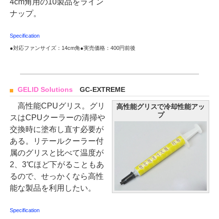
4cm角用の10製品をライン
ナップ。
Specification
●対応ファンサイズ：14cm角●実売価格：400円前後
GELID Solutions
GC-EXTREME
高性能CPUグリス。グリ
高性能グリスで冷却性能アッ
プ
スはCPUクーラーの清掃や
交換時に塗布し直す必要が
ある。リテールクーラー付
属のグリスと比べて温度が
2、3℃ほど下がることもあ
るので、せっかくなら高性
能な製品を利用したい。
Specification