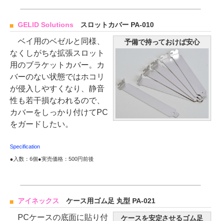
GELID Solutions
スロットカバー PA-010
ベイ用のベゼルと同様、
予備で持っておけば安心
なくしがちな拡張スロット
用のブラケットカバー。カ
バーのない状態ではホコリ
が侵入しやすくなり、静音
性も若干損なわれるので、
カバーをしっかり付けてPC
をガードしたい。
Specification
●入数：6個●実売価格：500円前後
アイネックス
ケース用ゴム足 丸型 PA-021
PCケースの底面に貼り付
ケースを安定させるゴム足