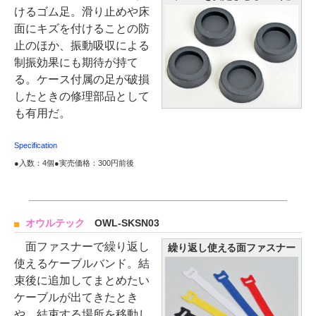
けるゴム足。滑り止めや床
面にキズを付けることの防
止のほか、振動吸収による
制振効果にも期待が持て
る。ケース付属の足が破損
したときの修理部品として
も有用だ。
Specification
●入数：4個●実売価格：300円前後
オウルテック
OWL-SKSN03
面ファスナーで繰り返し
繰り返し使える面ファスナー
使えるケーブルバンド。結
束後に追加してまとめたい
ケーブルが出てきたとき
や、結束する場所を移動し