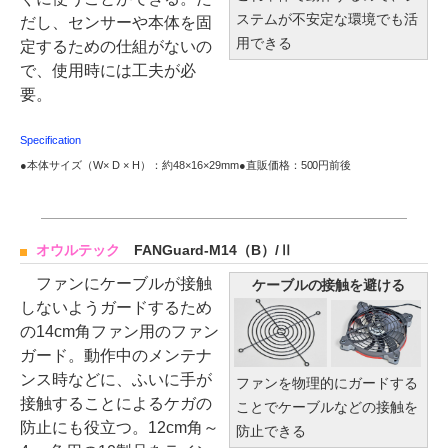
ステムが不安定な環境でも活
だし、センサーや本体を固
用できる
定するための仕組がないの
で、使用時には工夫が必
要。
Specification
●本体サイズ（W× D × H）：約48×16×29mm●直販価格：500円前後
オウルテック
FANGuard-M14（B）/Ⅱ
ファンにケーブルが接触
ケーブルの接触を避ける
しないようガードするため
の14cm角ファン用のファン
ガード。動作中のメンテナ
ンス時などに、ふいに手が
ファンを物理的にガードする
接触することによるケガの
ことでケーブルなどの接触を
防止にも役立つ。12cm角～
防止できる