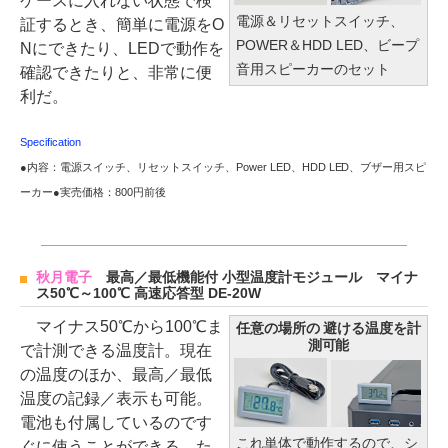
ケースに入れない状態で検
電源＆リセットスイッチ、
証するとき、簡単に電源をO
POWER＆HDD LED、ビープ
Nにできたり、LEDで動作を
音用スピーカーのセット
確認できたりと、非常に便
利だ。
Specification
●内容：電源スイッチ、リセットスイッチ、Power LED、HDD LED、ブザー用スピ
ーカー●実売価格：800円前後
秋月電子
最高／最低機能付 小型温度計モジュール マイナ
ス50℃～100℃ 高速応答型 DE-20W
マイナス50℃から100℃ま
任意の場所の 避ける温度を計
測可能
で計測できる温度計。現在
の温度のほか、最高／最低
温度の記録／表示も可能。
電池も付属しているのです
これ単体で動作するので、シ
ぐに使うことができる。た