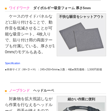
ワイドワーク
ダイポルギー吸音フォーム 厚さ5mm
ケースのサイドパネルな
不快な騒音をシャットアウト
どに貼り付けることで、動
作音を低減させることが可
能な吸音シート。4枚入り
で、貼り付け用の両面テー
プも付属している。厚さが1
0mmのモデルもある。
Specification
●本体サイズ（W× D × H）：245×250×5mm●入数：4枚●実売価格：1,500円前後
ノーブランド
ヘッドルーペ
対象物を拡大視認しなが
細かい作業に便利
ら作業を行なえるヘッドル
ーペ。両手が使えるので、