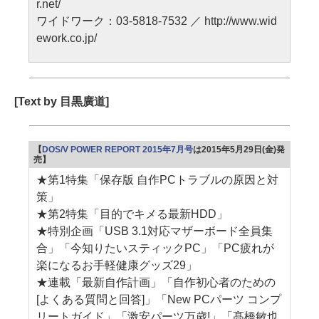
r.net/
ワイドワーク：03-5818-7532 ／ http://www.wid
ework.co.jp/
[Text by 目黒廣道]
【
DOS/V POWER REPORT 2015年7月号
は2015年5月29日(金)発
売】
★第1特集「保存版 自作PCトラブルの原因と対
策」
★第2特集「目的でキメる最新HDD」
★特別企画「USB 3.1対応マザーボード全員集
合」「今知りたいスティックPC」「PC疲れが
楽になるお手軽健康グッズ29」
★連載「最新自作計画」「自作初心者のための
[よくある質問と回答]」「New PCパーツ コンプ
リートガイド」「激安パーツ万歳!」「髙橋敏也