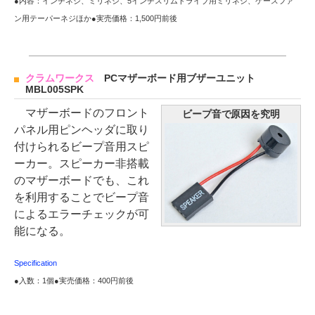
●内容：インチネジ、ミリネジ、5インチスリムドライブ用ミリネジ、ケースファ
ン用テーパーネジほか●実売価格：1,500円前後
クラムワークス
PCマザーボード用ブザーユニット
MBL005SPK
マザーボードのフロント
ビープ音で原因を究明
パネル用ピンヘッダに取り
付けられるビープ音用スピ
ーカー。スピーカー非搭載
のマザーボードでも、これ
を利用することでビープ音
によるエラーチェックが可
能になる。
Specification
●入数：1個●実売価格：400円前後