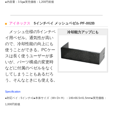
●内容量：3.5g●実売価格：1,200円前後
アイネックス
5インチベイ メッシュベゼル PF-002B
メッシュ仕様の5インチベ
冷却能力アップにも
イ用ベゼル。通気性が高い
ので、冷却性能の向上にも
使うことができる。PCケー
スは長く使うユーザーが多
いが、パーツ構成の変更時
などに付属のベゼルをなく
してしまうこともあるだろ
う。そんなときにも使える。
Specification
●対応ベイ：5インチ×1●本体サイズ（W× D× H）：146×66.5×41.5mm●実売価格：
1,000円前後