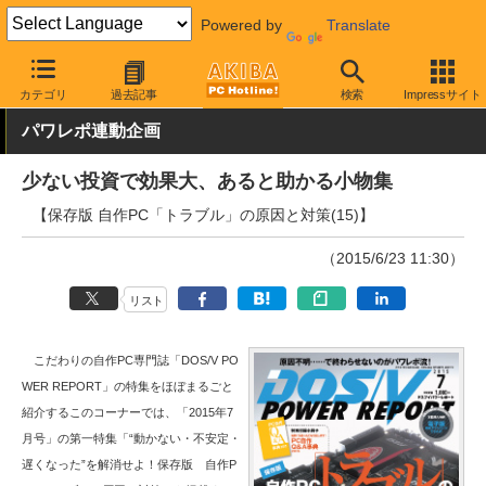
Powered by
Translate
AKIBA PC Hotline!
PC周辺機器
計測器
テスター
カテゴリ
過去記事
検索
Impressサイト
パワレポ連動企画
少ない投資で効果大、あると助かる小物集
【保存版 自作PC「トラブル」の原因と対策(15)】
（2015/6/23 11:30）
リスト
こだわりの自作PC専門誌「DOS/V PO
WER REPORT」の特集をほぼまるごと
紹介するこのコーナーでは、「2015年7
月号」の第一特集「“動かない・不安定・
遅くなった”を解消せよ！保存版 自作P