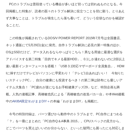
PCのトラブルは普段使っている機会が多いほど切っては切れぬものとなる。今
回掲載した特集が、読者の面々のトラブル解決に役立つことを切に願う。とりあえ
ず大事なことは、トラブルが発生したら落ち着いて、どういう症状なのかを確認す
ることだ。
この特集が掲載されているDOS/V POWER REPORT 2015年7月号は全国書店、
ネット通販にて5月29日(金)に発売。自作トラブル解決に必見の第一特集のほか、
OSはSSDだけど、データ入れるならやっぱりこちら！異なる用途に最適な選択を
アドバイスする第二特集「目的でキメる最新HDD」、0.1しか違わないのに2倍以上
速い最新インターフェースを搭載！「USB 3.1対応マザーボード全員集合」、HDM
Iに挿すだけでテレビがパソコンに早変わり！「テレビ1台あればいい！ 今知りた
いスティックPC」、自分の健康にも投資するべき！の第二弾は財布にも優しいア
イテム大集合！「PC疲れが楽になるお手軽健康グッズ29」など、特別企画も満
載。人気の連載記事、髙橋敏也氏による「髙橋敏也の改造バカ一台」や本Web連載
中の
AKIBA限定!わがままDIY＋
の本編「わがままDIY」も掲載だ。
今号の特別付録は、パーツ選びから動作中のトラブルまで、PC自作にまつわる
「？」を一冊にまとめた「PC自作Q＆A事典 2015」。CPUスペックの見方から、
どこでパーツを買えばいいのか分からない、といった疑問にも困ったにも対応しま