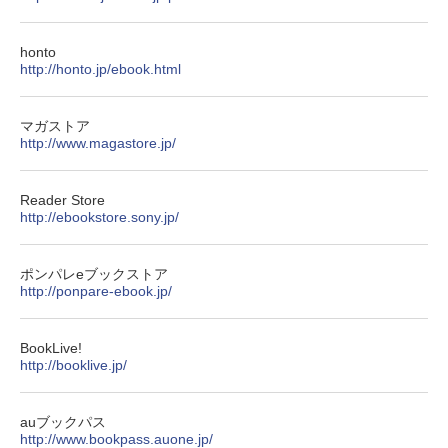
honto
http://honto.jp/ebook.html
マガストア
http://www.magastore.jp/
Reader Store
http://ebookstore.sony.jp/
ポンパレeブックストア
http://ponpare-ebook.jp/
BookLive!
http://booklive.jp/
auブックパス
http://www.bookpass.auone.jp/