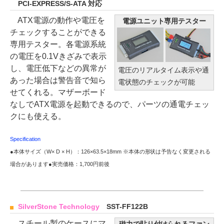
PCI-EXPRESS/S-ATA 対応
ATX電源の動作や電圧を
電源ユニット専用テスター
チェックすることができる
専用テスター。各電源系統
の電圧を0.1Vきざみで表示
し、電圧低下などの異常が
電圧のリアルタイム表示や通
あった場合は警告音で知ら
電状態のチェックが可能
せてくれる。マザーボード
なしでATX電源を起動できるので、パーツの通電チェッ
クにも使える。
Specification
●本体サイズ（W× D × H）：126×63.5×18mm ※本体の形状は予告なく変更される
場合があります●実売価格：1,700円前後
SilverStone Technology
SST-FF122B
スチール製のケースにマ