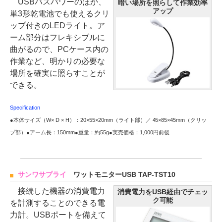
USBバスパワーのほか、
暗い場所を照らして作業効率
アップ
単3形乾電池でも使えるクリ
ップ付きのLEDライト。ア
ーム部分はフレキシブルに
曲がるので、PCケース内の
作業など、明かりの必要な
場所を確実に照らすことが
できる。
Specification
●本体サイズ（W× D × H）：20×55×20mm（ライト部）／ 45×85×45mm（クリッ
プ部）●アーム長：150mm●重量：約55g●実売価格：1,000円前後
サンワサプライ
ワットモニターUSB TAP-TST10
接続した機器の消費電力
消費電力をUSB経由でチェッ
ク可能
を計測することのできる電
力計。USBポートを備えて