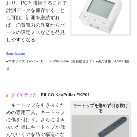
おり、PCと接続することで
計測データを保存すること
も可能。計測を継続すれ
ば、消費電力の異常からパ
ーツの設定ミスなども発見
しやすくなる。
Specification
●本体サイズ（W× D× H）：60×28×60mm（突起物含まず）●実売価格：4,500円前
後
ダイヤテック
FILCO KeyPuller FKP01
キートップを引き抜くた
キートップを傷めず引き抜け
る
めの専用工具。キートップ
に傷を付けず、さらに引き
抜いた際にキートップが飛
んでいくのを防ぐ構造にな