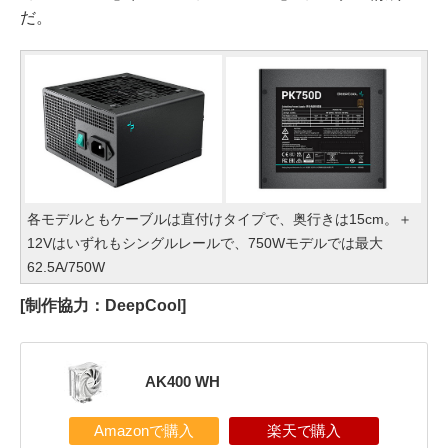
だ。
各モデルともケーブルは直付けタイプで、奥行きは15cm。＋
12Vはいずれもシングルレールで、750Wモデルでは最大
62.5A/750W
[制作協力：DeepCool]
AK400 WH
Amazonで購入
楽天で購入