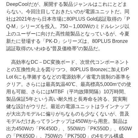
DeepCoolだが、展開する製品ジャンルはこれにとどま
らない。今回注目しておきたいのが電源ユニットだ。同
社は2021年から日本市場に80PLUS Gold認証取得の「P
Q-M」シリーズを投入。750～1,000Wのミドルレンジ以
上のユーザーに向けた高性能製品となっているが、今夏
新たに登場する「PK-D」シリーズは、80PLUS Bronze
認証取得のいわゆる“普及価格帯”の製品だ。
高効率なDC－DC変換ボード、次世代コンポーネント
との互換性向上を図りつつ、80PLUS Bronzeに加えErP
Lot 6にも準拠するなどの電源効率／省電力規制の基準を
クリア。さらには最高気温40℃、最高標高5,000mでの使
用も可能、さらにはMTBF（平均故障間隔）10万時間、
製品保証5年という高い耐久性と長寿命を誇る、質実剛
健な設計がウリだ。最近の電源ユニットはラインナップ
が大出力モデルに偏りがちなものも少なくないが、普及
モデルだけあってランナップは450Wから用意。製品は
出力450Wの「PK450D」、550Wの「PK550D」、650W
の「PK650D」、750Wの「PK750D」の4モデル構成