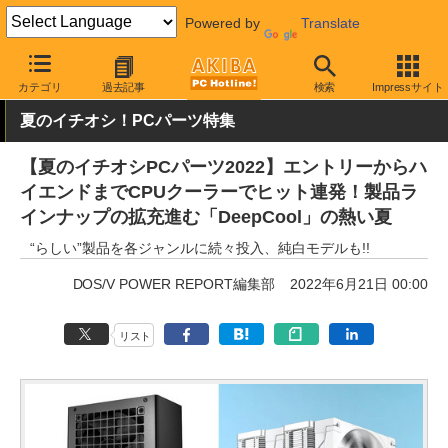
Powered by
Translate
AKIBA PC Hotline!
PCパーツ
CPUクーラー
Deepcool
カテゴリ
過去記事
検索
Impressサイト
夏のイチオシ！PCパーツ特集
【夏のイチオシPCパーツ2022】エントリーからハ
イエンドまでCPUクーラーでヒット連発！製品ラ
インナップの拡充進む「DeepCool」の熱い夏
“らしい”製品を各ジャンルに続々投入、純白モデルも!!
DOS/V POWER REPORT編集部
2022年6月21日 00:00
リスト