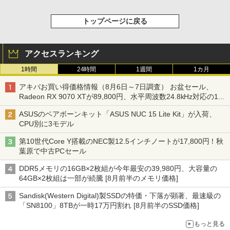
トップページに戻る
アクセスランキング
1時間
24時間
1週間
1カ月
アキバお買い得価格情報（8月6日～7日調査） お盆セール、
Radeon RX 9070 XTが89,800円、水平周波数24.8kHz対応の17
型モニターが9,801円、暑さ指数連動セール ほか
ASUSのベアボーンキット「ASUS NUC 15 Lite Kit」が入荷、
CPU別に3モデル
第10世代Core Y搭載のNEC製12.5インチノートが17,800円！秋
葉原で中古PCセール
DDR5メモリの16GB×2枚組が今年最安の39,980円、大容量の
64GB×2枚組は一部が続騰 [8月前半のメモリ価格]
Sandisk(Western Digital)製SSDの特価・下落が顕著、最速級の
「SN8100」8TBが一時17万円割れ [8月前半のSSD価格]
もっと見る