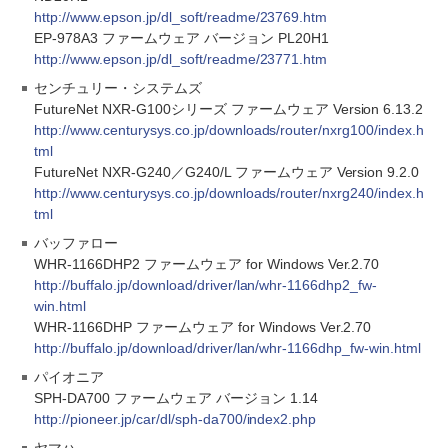
http://www.epson.jp/dl_soft/readme/23769.htm
EP-978A3 ファームウェア バージョン PL20H1
http://www.epson.jp/dl_soft/readme/23771.htm
センチュリー・システムズ
FutureNet NXR-G100シリーズ ファームウェア Version 6.13.2
http://www.centurysys.co.jp/downloads/router/nxrg100/index.h
tml
FutureNet NXR-G240／G240/L ファームウェア Version 9.2.0
http://www.centurysys.co.jp/downloads/router/nxrg240/index.h
tml
バッファロー
WHR-1166DHP2 ファームウェア for Windows Ver.2.70
http://buffalo.jp/download/driver/lan/whr-1166dhp2_fw-
win.html
WHR-1166DHP ファームウェア for Windows Ver.2.70
http://buffalo.jp/download/driver/lan/whr-1166dhp_fw-win.html
パイオニア
SPH-DA700 ファームウェア バージョン 1.14
http://pioneer.jp/car/dl/sph-da700/index2.php