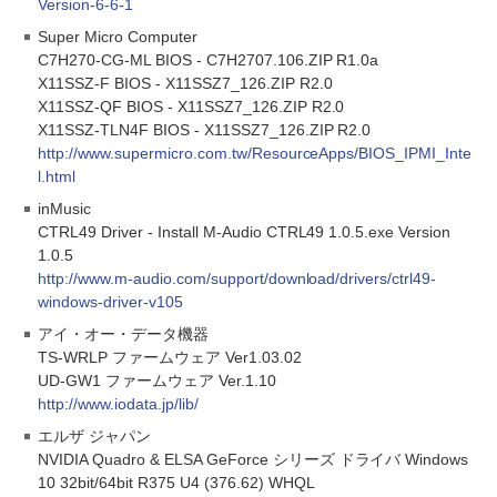
Version-6-6-1
Super Micro Computer
C7H270-CG-ML BIOS - C7H2707.106.ZIP R1.0a
X11SSZ-F BIOS - X11SSZ7_126.ZIP R2.0
X11SSZ-QF BIOS - X11SSZ7_126.ZIP R2.0
X11SSZ-TLN4F BIOS - X11SSZ7_126.ZIP R2.0
http://www.supermicro.com.tw/ResourceApps/BIOS_IPMI_Inte
l.html
inMusic
CTRL49 Driver - Install M-Audio CTRL49 1.0.5.exe Version
1.0.5
http://www.m-audio.com/support/download/drivers/ctrl49-
windows-driver-v105
アイ・オー・データ機器
TS-WRLP ファームウェア Ver1.03.02
UD-GW1 ファームウェア Ver.1.10
http://www.iodata.jp/lib/
エルザ ジャパン
NVIDIA Quadro & ELSA GeForce シリーズ ドライバ Windows
10 32bit/64bit R375 U4 (376.62) WHQL