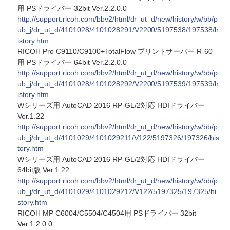
用 PSドライバー 32bit Ver.2.2.0.0
http://support.ricoh.com/bbv2/html/dr_ut_d/new/history/w/bb/p
ub_j/dr_ut_d/4101028/4101028291/V2200/5197538/197538/h
istory.htm
RICOH Pro C9110/C9100+TotalFlow プリントサーバー R-60
用 PSドライバー 64bit Ver.2.2.0.0
http://support.ricoh.com/bbv2/html/dr_ut_d/new/history/w/bb/p
ub_j/dr_ut_d/4101028/4101028292/V2200/5197539/197539/h
istory.htm
Wシリーズ用 AutoCAD 2016 RP-GL/2対応 HDIドライバー
Ver.1.22
http://support.ricoh.com/bbv2/html/dr_ut_d/new/history/w/bb/p
ub_j/dr_ut_d/4101029/4101029211/V122/5197326/197326/his
tory.htm
Wシリーズ用 AutoCAD 2016 RP-GL/2対応 HDIドライバー
64bit版 Ver.1.22
http://support.ricoh.com/bbv2/html/dr_ut_d/new/history/w/bb/p
ub_j/dr_ut_d/4101029/4101029212/V122/5197325/197325/hi
story.htm
RICOH MP C6004/C5504/C4504用 PSドライバー 32bit
Ver.1.2.0.0