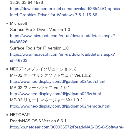
15.36.33.64.4578
https://downloadcenter.intel.com/download/26544/Graphics-
Intel-Graphics-Driver-for-Windows-7-8-1-15-36-
Microsoft
Surface Pro 3 Driver Version 1.0
https://www.microsoft.com/en-us/download/details.aspx?
id=38826
Surface Tools for IT Version 1.0
https://www.microsoft.com/en-us/download/details.aspx?
id=46703
NECディスプレイソリューションズ
MP-02 オーサリングソフトウェア Ver.1.0.2
http://www.nec-display.com/dl/jp/dp/mp02/auth.html
MP-02 ファームウェア Ver.1.0.1
http://www.nec-display.com/dl/jp/dp/mp02/fw.html
MP-02 リモートマネージャー Ver.1.0.2
http://www.nec-display.com/dl/jp/dp/mp02/remote.html
NETGEAR
ReadyNAS OS 6 Version 6.6.1
http://kb.netgear.com/000036572/ReadyNAS-OS-6-Software-