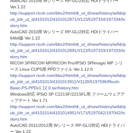
AutoCAD 2010用 Wシリーズ RP-GL/2対応 HDIドライバー
Ver.1.22
http://support.ricoh.com/bbv2/html/dr_ut_d/new/history/w/bb/p
ub_j/dr_ut_d/4101012/4101012871/V122/5197334/197334/hi
story.htm
AutoCAD 2010用 Wシリーズ RP-GL/2対応 HDIドライバー
64bit版 Ver.1.22
http://support.ricoh.com/bbv2/html/dr_ut_d/new/history/w/bb/p
ub_j/dr_ut_d/4101012/4101012891/V122/5197333/197333/hi
story.htm
RICOH SP/RICOH MP/RICOH Pro/IPSiO SP/imagio MP シリ
ーズ Linux CUPS用 PPDファイル Ver.1.12.0
http://support.ricoh.com/bbv2/html/dr_ut_d/new/history/w/bb/p
ub_j/dr_ut_d/4101013/4101013911/V1120/5197596/Ricoh-
Basic-PS-PPDv1.12.0.tar/history.htm
Windows対応 IPSiO SP C221SF/221SFL用 ファームウェアア
ップデート Ver.1.71
http://support.ricoh.com/bbv2/html/dr_ut_d/new/history/w/bb/p
ub_j/dr_ut_d/4101014/4101014951/V171/5197042/197042/hi
story.htm
AutoCAD 2011/2012用 Wシリーズ RP-GL/2対応 HDIドライバ
ー Ver.1.22