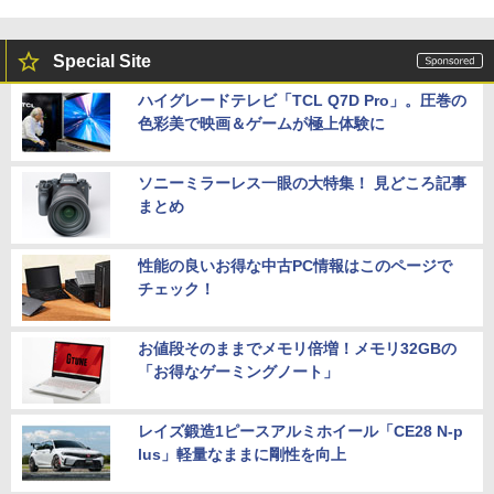
Special Site
ハイグレードテレビ「TCL Q7D Pro」。圧巻の
色彩美で映画＆ゲームが極上体験に
ソニーミラーレス一眼の大特集！ 見どころ記事
まとめ
性能の良いお得な中古PC情報はこのページで
チェック！
お値段そのままでメモリ倍増！メモリ32GBの
「お得なゲーミングノート」
レイズ鍛造1ピースアルミホイール「CE28 N-p
lus」軽量なままに剛性を向上