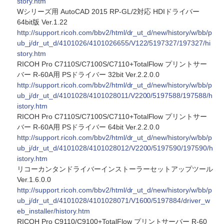
story.htm
Wシリーズ用 AutoCAD 2015 RP-GL/2対応 HDIドライバー
64bit版 Ver.1.22
http://support.ricoh.com/bbv2/html/dr_ut_d/new/history/w/bb/p
ub_j/dr_ut_d/4101026/4101026655/V122/5197327/197327/hi
story.htm
RICOH Pro C7110S/C7100S/C7110+TotalFlow プリントサー
バー R-60A用 PSドライバー 32bit Ver.2.2.0.0
http://support.ricoh.com/bbv2/html/dr_ut_d/new/history/w/bb/p
ub_j/dr_ut_d/4101028/4101028011/V2200/5197588/197588/h
istory.htm
RICOH Pro C7110S/C7100S/C7110+TotalFlow プリントサー
バー R-60A用 PSドライバー 64bit Ver.2.2.0.0
http://support.ricoh.com/bbv2/html/dr_ut_d/new/history/w/bb/p
ub_j/dr_ut_d/4101028/4101028012/V2200/5197590/197590/h
istory.htm
リコーカンタンドライバーインストーラーセットアップツール
Ver.1.6.0.0
http://support.ricoh.com/bbv2/html/dr_ut_d/new/history/w/bb/p
ub_j/dr_ut_d/4101028/4101028071/V1600/5197884/driver_w
eb_installer/history.htm
RICOH Pro C9110/C9100+TotalFlow プリントサーバー R-60