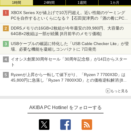
1時間
24時間
1週間
1カ月
XBOX Series Xが値上げで10万円超え。近い性能のゲーミング
PCを自作するといくらになる？【石田賀津男の『酒の肴にPCゲ
ーム』】
DDR5メモリの16GB×2枚組が今年最安の39,980円、大容量の
64GB×2枚組は一部が続騰 [8月前半のメモリ価格]
USBケーブルの確認に特化した「USB Cable Checker Lite」が登
場、必要な機能を凝縮しコンパクトに 7日発売
イオシス創業30周年セール「30周年記念祭」が14日からスター
ト
Ryzenが上昇から一転して値下がり、「Ryzen 7 7700X3D」は
45,800円に急落し「Ryzen 7 7800X3D」との価格逆転解消 [8月
前半のCPU価格]
もっと見る
AKIBA PC Hotline! をフォローする