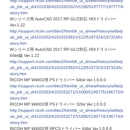
http://support.ricoh.com/bbv2/html/dr_ut_d/new/history/w/bb/p
ub_j/dr_ut_d/4101030/4101030332/V1200/5197777/197777/h
istory.htm
Wシリーズ用 AutoCAD 2017 RP-GL/2対応 HDIドライバー
Ver.1.22
http://support.ricoh.com/bbv2/html/dr_ut_d/new/history/w/bb/p
ub_j/dr_ut_d/4101032/4101032991/V122/5197324/197324/hi
story.htm
Wシリーズ用 AutoCAD 2017 RP-GL/2対応 HDIドライバー
64bit版 Ver.1.22
http://support.ricoh.com/bbv2/html/dr_ut_d/new/history/w/bb/p
ub_j/dr_ut_d/4101032/4101032992/V122/5197323/197323/hi
story.htm
RICOH MP W4002用 PSドライバー 64bit Ver.1.0.0.0
http://support.ricoh.com/bbv2/html/dr_ut_d/new/history/w/bb/p
ub_j/dr_ut_d/4101033/4101033271/V1000/5196775/196775/h
istory.htm
RICOH MP W4002用 PSドライバー 32bit Ver.1.0.0.0
http://support.ricoh.com/bbv2/html/dr_ut_d/new/history/w/bb/p
ub_j/dr_ut_d/4101033/4101033272/V1000/5196774/196774/h
istory.htm
RICOH MP W4002用 RPCSドライバー 64bit Ver.1.0.0.0