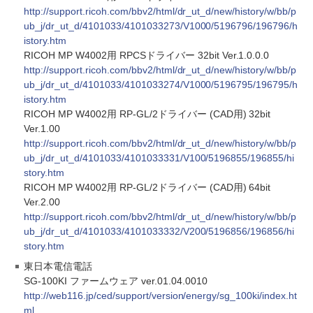
http://support.ricoh.com/bbv2/html/dr_ut_d/new/history/w/bb/p
ub_j/dr_ut_d/4101033/4101033273/V1000/5196796/196796/h
istory.htm
RICOH MP W4002用 RPCSドライバー 32bit Ver.1.0.0.0
http://support.ricoh.com/bbv2/html/dr_ut_d/new/history/w/bb/p
ub_j/dr_ut_d/4101033/4101033274/V1000/5196795/196795/h
istory.htm
RICOH MP W4002用 RP-GL/2ドライバー (CAD用) 32bit
Ver.1.00
http://support.ricoh.com/bbv2/html/dr_ut_d/new/history/w/bb/p
ub_j/dr_ut_d/4101033/4101033331/V100/5196855/196855/hi
story.htm
RICOH MP W4002用 RP-GL/2ドライバー (CAD用) 64bit
Ver.2.00
http://support.ricoh.com/bbv2/html/dr_ut_d/new/history/w/bb/p
ub_j/dr_ut_d/4101033/4101033332/V200/5196856/196856/hi
story.htm
東日本電信電話
SG-100KI ファームウェア ver.01.04.0010
http://web116.jp/ced/support/version/energy/sg_100ki/index.ht
ml