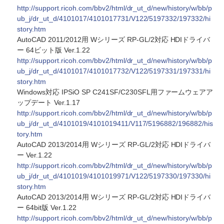
http://support.ricoh.com/bbv2/html/dr_ut_d/new/history/w/bb/p
ub_j/dr_ut_d/4101017/4101017731/V122/5197332/197332/hi
story.htm
AutoCAD 2011/2012用 Wシリーズ RP-GL/2対応 HDIドライバ
ー 64ビット版 Ver.1.22
http://support.ricoh.com/bbv2/html/dr_ut_d/new/history/w/bb/p
ub_j/dr_ut_d/4101017/4101017732/V122/5197331/197331/hi
story.htm
Windows対応 IPSiO SP C241SF/C230SFL用ファームウェアア
ップデート Ver.1.17
http://support.ricoh.com/bbv2/html/dr_ut_d/new/history/w/bb/p
ub_j/dr_ut_d/4101019/4101019411/V117/5196882/196882/his
tory.htm
AutoCAD 2013/2014用 Wシリーズ RP-GL/2対応 HDIドライバ
ー Ver.1.22
http://support.ricoh.com/bbv2/html/dr_ut_d/new/history/w/bb/p
ub_j/dr_ut_d/4101019/4101019971/V122/5197330/197330/hi
story.htm
AutoCAD 2013/2014用 Wシリーズ RP-GL/2対応 HDIドライバ
ー 64bit版 Ver.1.22
http://support.ricoh.com/bbv2/html/dr_ut_d/new/history/w/bb/p