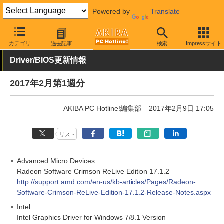
Powered by
Translate
AKIBA PC Hotline!
その他
カテゴリ
過去記事
検索
Impressサイト
Driver/BIOS更新情報
2017年2月第1週分
AKIBA PC Hotline!編集部
2017年2月9日 17:05
リスト
Advanced Micro Devices
Radeon Software Crimson ReLive Edition 17.1.2
http://support.amd.com/en-us/kb-articles/Pages/Radeon-
Software-Crimson-ReLive-Edition-17.1.2-Release-Notes.aspx
Intel
Intel Graphics Driver for Windows 7/8.1 Version