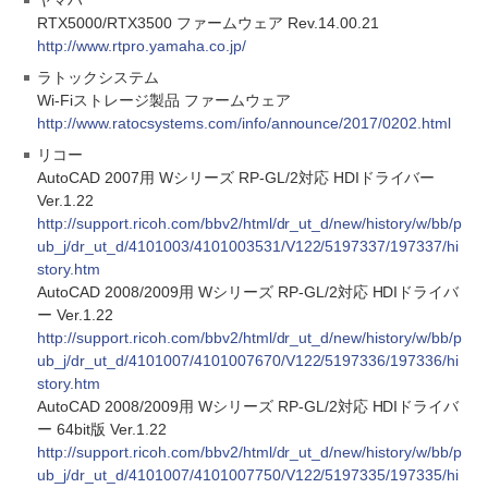
ヤマハ
RTX5000/RTX3500 ファームウェア Rev.14.00.21
http://www.rtpro.yamaha.co.jp/
ラトックシステム
Wi-Fiストレージ製品 ファームウェア
http://www.ratocsystems.com/info/announce/2017/0202.html
リコー
AutoCAD 2007用 Wシリーズ RP-GL/2対応 HDIドライバー
Ver.1.22
http://support.ricoh.com/bbv2/html/dr_ut_d/new/history/w/bb/p
ub_j/dr_ut_d/4101003/4101003531/V122/5197337/197337/hi
story.htm
AutoCAD 2008/2009用 Wシリーズ RP-GL/2対応 HDIドライバ
ー Ver.1.22
http://support.ricoh.com/bbv2/html/dr_ut_d/new/history/w/bb/p
ub_j/dr_ut_d/4101007/4101007670/V122/5197336/197336/hi
story.htm
AutoCAD 2008/2009用 Wシリーズ RP-GL/2対応 HDIドライバ
ー 64bit版 Ver.1.22
http://support.ricoh.com/bbv2/html/dr_ut_d/new/history/w/bb/p
ub_j/dr_ut_d/4101007/4101007750/V122/5197335/197335/hi