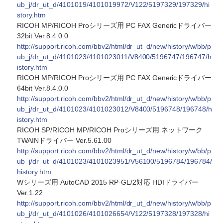
ub_j/dr_ut_d/4101019/4101019972/V122/5197329/197329/hi
story.htm
RICOH MP/RICOH Proシリーズ用 PC FAX Genericドライバー
32bit Ver.8.4.0.0
http://support.ricoh.com/bbv2/html/dr_ut_d/new/history/w/bb/p
ub_j/dr_ut_d/4101023/4101023011/V8400/5196747/196747/h
istory.htm
RICOH MP/RICOH Proシリーズ用 PC FAX Genericドライバー
64bit Ver.8.4.0.0
http://support.ricoh.com/bbv2/html/dr_ut_d/new/history/w/bb/p
ub_j/dr_ut_d/4101023/4101023012/V8400/5196748/196748/h
istory.htm
RICOH SP/RICOH MP/RICOH Proシリーズ用 ネットワーク
TWAINドライバー Ver.5.61.00
http://support.ricoh.com/bbv2/html/dr_ut_d/new/history/w/bb/p
ub_j/dr_ut_d/4101023/4101023951/V56100/5196784/196784/
history.htm
Wシリーズ用 AutoCAD 2015 RP-GL/2対応 HDIドライバー
Ver.1.22
http://support.ricoh.com/bbv2/html/dr_ut_d/new/history/w/bb/p
ub_j/dr_ut_d/4101026/4101026654/V122/5197328/197328/hi