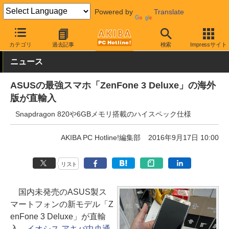
Powered by
Translate
AKIBA PC Hotline!
モバイル
スマートフォン
SIMフリースマー
カテゴリ
過去記事
検索
Impressサイト
ニュース
ASUSの最強スマホ「ZenFone 3 Deluxe」の海外
版が直輸入
Snapdragon 820や6GBメモリ搭載のハイスペック仕様
AKIBA PC Hotline!編集部
2016年9月17日 10:00
リスト
国内未発売のASUS製ス
マートフォンの新モデル「Z
enFone 3 Deluxe」が直輸
入、
イオシス アキバ中央通