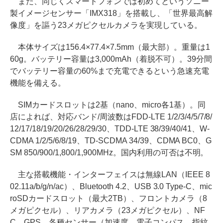
また、同じくスマートフォンでは初めてというソニー
製イメージセンサー「IMX318」を搭載し、「世界最高解
像度」を謳う23メガピクセルカメラを実現している。
本体サイズは156.4×77.4×7.5mm（最大部）。重量は1
60g。バッテリー容量は3,000mAh（着脱不可）。39分間
でバッテリー容量の60%まで充電できるという急速充電
機能を備える。
SIMカードスロットは2基（nano、micro各1基）。同
店によれば、対応バンド/周波数はFDD-LTE 1/2/3/4/5/7/8/
12/17/18/19/20/26/28/29/30、TDD-LTE 38/39/40/41、W-
CDMA 1/2/5/6/8/19、TD-SCDMA 34/39、CDMA BC0、G
SM 850/900/1,800/1,900MHz。国内利用の可否は不明。
主な搭載機能・インターフェイスは無線LAN（IEEE 8
02.11a/b/g/n/ac）、Bluetooth 4.2、USB 3.0 Type-C、mic
roSDカードスロット（最大2TB）、フロントカメラ（8
メガピクセル）、リアカメラ（23メガピクセル）、NF
C、GPS、各種センサー（加速度、電子コンパス、指紋