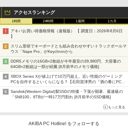
アクセスランキング
1時間
24時間
1週間
1カ月
アキバお買い得価格情報（速報版） 【 調査日：2026年8月6日
】
スリム形状でキーボードとも組み合わせやすいトラックボールマ
ウス「Nape Pro」がKeychronから
DDR5メモリの16GB×2枚組が今年最安の39,980円、大容量の
64GB×2枚組は一部が続騰 [8月前半のメモリ価格]
XBOX Series Xが値上げで10万円超え。近い性能のゲーミング
PCを自作するといくらになる？【石田賀津男の『酒の肴にPCゲ
ーム』】
Sandisk(Western Digital)製SSDの特価・下落が顕著、最速級の
「SN8100」8TBが一時17万円割れ [8月前半のSSD価格]
もっと見る
AKIBA PC Hotline! をフォローする