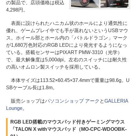
の製品で、店頭価格は税込
4,298円。
表面に設けられたハニカム状のホールにより通気性に
優れ、ゲームプレイ中でも手が蒸れないというUSBマウ
ス。ホイール部とホール内の「バトルドラゴン」マーク
が1,680万色対応のRGB LEDにより発光するようになっ
ている。搭載センサーはPIXART PMW-3310（光学）
で、最大解像度は5,000dpi。左右のスイッチには耐久性
の高いオムロン製スイッチを採用している。
本体サイズは113.52×60.45×37.4mmで重量は98.6g。U
SBケーブル長は1.8m。
販売ショップは
パソコンショップ アーク
と
GALLERIA
Lounge
。
RGB LED搭載のマウスパッド付きゲーミングマウス
「TALON X withマウスパッド（MO-CPC-WDOOBK-