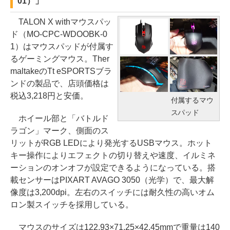
01）」
TALON X withマウスパッ
ド（MO-CPC-WDOOBK-0
1）はマウスパッドが付属す
るゲーミングマウス。Ther
maltakeのTt eSPORTSブラ
ンドの製品で、店頭価格は
税込3,218円と安価。
付属するマウ
スパッド
ホイール部と「バトルド
ラゴン」マーク、側面のス
リットがRGB LEDにより発光するUSBマウス。ホット
キー操作によりエフェクトの切り替えや速度、イルミネ
ーションのオンオフが設定できるようになっている。搭
載センサーはPIXART AVAGO 3050（光学）で、最大解
像度は3,200dpi。左右のスイッチには耐久性の高いオム
ロン製スイッチを採用している。
マウスのサイズは122.93×71.25×42.45mmで重量は140