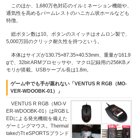
このほか、1,680万色対応のイルミネーション機能や、
通気性を高めるパームレストのハニカム状ホールなども
特徴。
総ボタン数は10。ボタンのスイッチはオムロン製で、
5,000万回のクリック耐久性を持つという。
本体はサイズが130.75×87.35×40.53mm、重量が161.9
gで、32bit ARMプロセッサや、マクロ記録用の256KBメ
モリが搭載。USBケーブル長は1.8m。
ゲーム中でも手が蒸れない「VENTUS R RGB（MO-
VER-WDOOBK-01）」
VENTUS R RGB（MO-V
ER-WDOOBK-01）はRGB L
EDによる発光機能を備えた
ゲーミングマウス。Thermal
takeのTt eSPORTSブランド