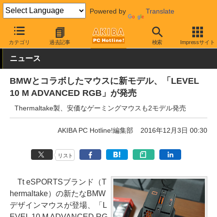
Powered by
Translate
AKIBA PC Hotline!
PC周辺機器
マウス
ゲーミングマウス
カテゴリ
過去記事
検索
Impressサイト
ニュース
BMWとコラボしたマウスに新モデル、「LEVEL
10 M ADVANCED RGB」が発売
Thermaltake製、安価なゲーミングマウスも2モデル発売
AKIBA PC Hotline!編集部
2016年12月3日 00:30
リスト
Tt eSPORTSブランド（T
hermaltake）の新たなBMW
デザインマウスが登場、「L
EVEL 10 M ADVANCED RG