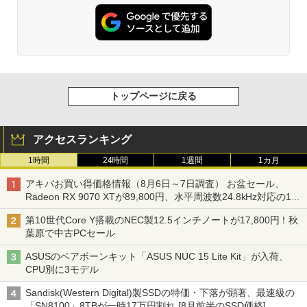
トップページに戻る
アクセスランキング
1時間
24時間
1週間
1カ月
アキバお買い得価格情報（8月6日～7日調査） お盆セール、
Radeon RX 9070 XTが89,800円、水平周波数24.8kHz対応の17
型モニターが9,801円、暑さ指数連動セール ほか
第10世代Core Y搭載のNEC製12.5インチノートが17,800円！秋
葉原で中古PCセール
ASUSのベアボーンキット「ASUS NUC 15 Lite Kit」が入荷、
CPU別に3モデル
Sandisk(Western Digital)製SSDの特価・下落が顕著、最速級の
「SN8100」8TBが一時17万円割れ [8月前半のSSD価格]