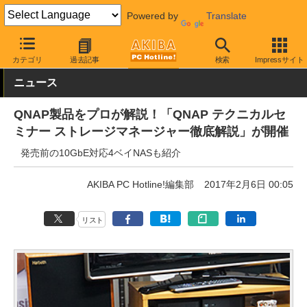
Powered by
Translate
AKIBA PC Hotline!
イベント
カテゴリ
過去記事
検索
Impressサイト
ニュース
QNAP製品をプロが解説！「QNAP テクニカルセ
ミナー ストレージマネージャー徹底解説」が開催
発売前の10GbE対応4ベイNASも紹介
AKIBA PC Hotline!編集部
2017年2月6日 00:05
リスト