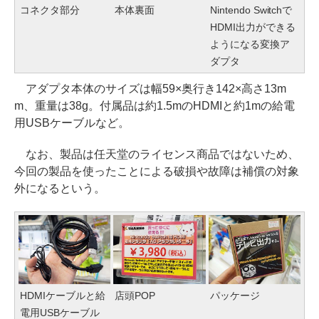
コネクタ部分
本体裏面
Nintendo Switchで
HDMI出力ができる
ようになる変換ア
ダプタ
アダプタ本体のサイズは幅59×奥行き142×高さ13m
m、重量は38g。付属品は約1.5mのHDMIと約1mの給電
用USBケーブルなど。
なお、製品は任天堂のライセンス商品ではないため、
今回の製品を使ったことによる破損や故障は補償の対象
外になるという。
HDMIケーブルと給
店頭POP
パッケージ
電用USBケーブル