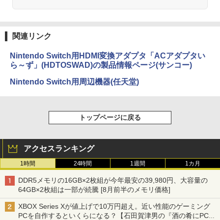
関連リンク
Nintendo Switch用HDMI変換アダプタ「ACアダプタい
ら～ず」(HDTOSWAD)の製品情報ページ(サンコー)
Nintendo Switch用周辺機器(任天堂)
トップページに戻る
アクセスランキング
1時間
24時間
1週間
1カ月
DDR5メモリの16GB×2枚組が今年最安の39,980円、大容量の
64GB×2枚組は一部が続騰 [8月前半のメモリ価格]
XBOX Series Xが値上げで10万円超え。近い性能のゲーミング
PCを自作するといくらになる？【石田賀津男の『酒の肴にPCゲ