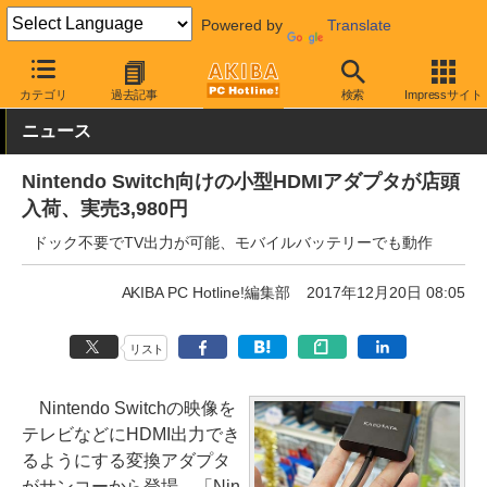
Powered by
Translate
AKIBA PC Hotline!
ガジェット
ゲーム機関連
カテゴリ
過去記事
検索
Impressサイト
ニュース
Nintendo Switch向けの小型HDMIアダプタが店頭
入荷、実売3,980円
ドック不要でTV出力が可能、モバイルバッテリーでも動作
AKIBA PC Hotline!編集部
2017年12月20日 08:05
リスト
Nintendo Switchの映像を
テレビなどにHDMI出力でき
るようにする変換アダプタ
がサンコーから登場、「Nin