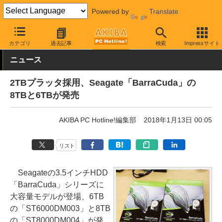
Powered by
Translate
AKIBA PC Hotline!
PCパーツ
HDD（ハードディスク）
Seagat
カテゴリ
過去記事
検索
Impressサイト
ニュース
2TBプラッタ採用、Seagate「BarraCuda」の
8TBと6TBが発売
AKIBA PC Hotline!編集部
2018年1月13日 00:05
リスト
Seagateの3.5インチHDD
「BarraCuda」シリーズに
大容量モデルが登場、6TB
の「ST6000DM003」と8TB
の「ST8000DM004」が発