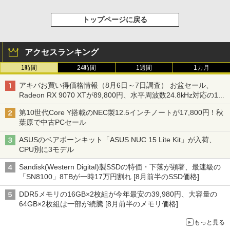
トップページに戻る
アクセスランキング
1時間
24時間
1週間
1カ月
アキバお買い得価格情報（8月6日～7日調査） お盆セール、
Radeon RX 9070 XTが89,800円、水平周波数24.8kHz対応の17
型モニターが9,801円、暑さ指数連動セール ほか
第10世代Core Y搭載のNEC製12.5インチノートが17,800円！秋
葉原で中古PCセール
ASUSのベアボーンキット「ASUS NUC 15 Lite Kit」が入荷、
CPU別に3モデル
Sandisk(Western Digital)製SSDの特価・下落が顕著、最速級の
「SN8100」8TBが一時17万円割れ [8月前半のSSD価格]
DDR5メモリの16GB×2枚組が今年最安の39,980円、大容量の
64GB×2枚組は一部が続騰 [8月前半のメモリ価格]
もっと見る