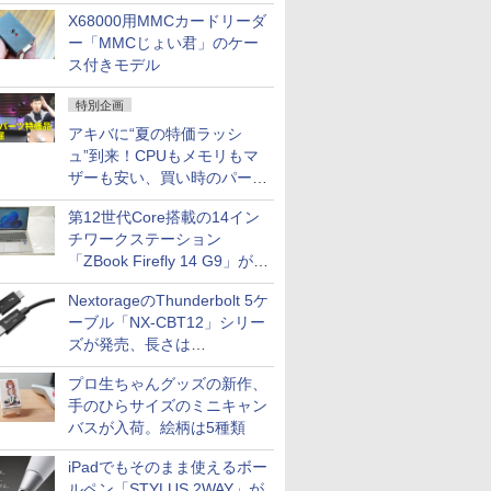
中古PCセール
X68000用MMCカードリーダ
ー「MMCじょい君」のケー
ス付きモデル
特別企画
アキバに“夏の特価ラッシ
ュ”到来！CPUもメモリもマ
ザーも安い、買い時のパーツ
は？【8月7日(金)22時配信】
第12世代Core搭載の14イン
チワークステーション
「ZBook Firefly 14 G9」が
79,800円！秋葉原で中古PC
NextorageのThunderbolt 5ケ
セール
ーブル「NX-CBT12」シリー
ズが発売、長さは
30cm/50cm/1mの3種類
プロ生ちゃんグッズの新作、
手のひらサイズのミニキャン
バスが入荷。絵柄は5種類
iPadでもそのまま使えるボー
ルペン「STYLUS 2WAY」が