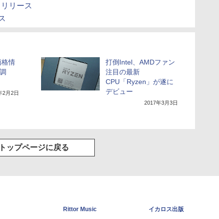
ースリリース
ス
価格情
打倒Intel、AMDファン
日調
注目の最新
CPU「Ryzen」が遂に
デビュー
8年2月2日
2017年3月3日
トップページに戻る
Rittor Music
イカロス出版