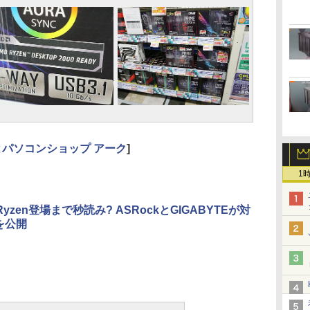
と
パソコンショップ アーク
]
1
yzen登場まで秒読み? ASRockとGIGABYTEが対
Sを公開