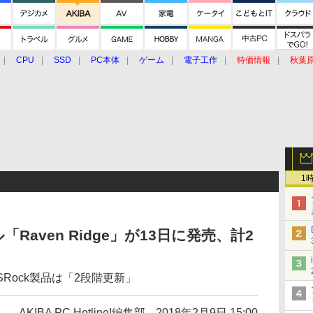
CPU
SSD
PC本体
ゲーム
電子工作
特価情報
秋葉
グルメ
イベント
価格動向
1
「Raven Ridge」が13日に発売、計2
SRock製品は「2段階更新」
AKIBA PC Hotline!編集部
2018年2月9日 15:00