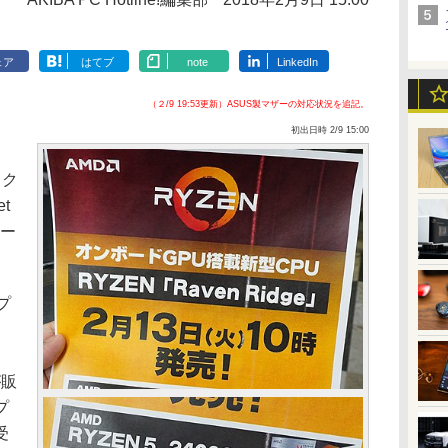
ェア
はてブ
note
LinkedIn
（２/9 19:53更新）ASUS製マザーの対応状況を追記。
初出日時 2/9 15:00
」
スク
t
リー
プ
が販
プ
受