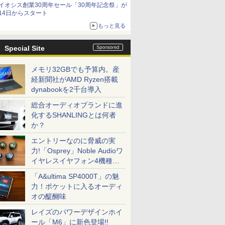
イオシス創業30周年セール「30周年記念祭」が
14日からスタート
もっと見る
Special Site
メモリ32GBでも予算内。産
経新聞社がAMD Ryzen搭載
dynabookを2千台導入
総合オーディオブランドに進
化するSHANLINGとは何者
か？
エントリーなのに脅威の実
力!「Osprey」Noble Audioワ
イヤレスイヤフォン4機種を
一気に聴く
「A&ultima SP4000T」の魅
力！ポケットに入るオーディ
オの醍醐味
レイズのパワーデザインホイ
ール「M6」に新色登場!!