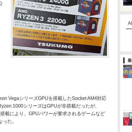
公
A
最
eon VegaシリーズGPUを搭載したSocket AM4対応
Ryzen 1000シリーズはGPUが非搭載だったが、
 Vegaの搭載により、GPUパワーが要求されるゲームなど
なった。