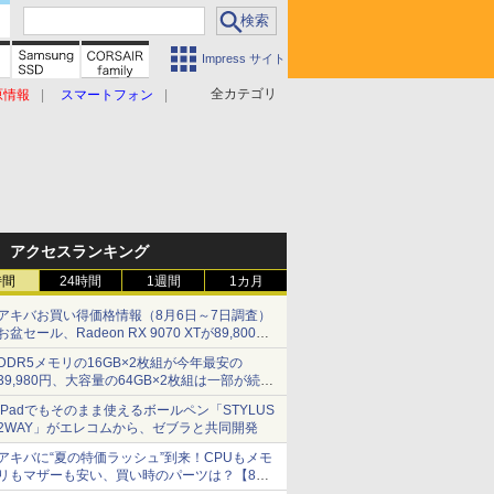
Impress サイト
全カテゴリ
原情報
スマートフォン
アクセスランキング
時間
24時間
1週間
1カ月
アキバお買い得価格情報（8月6日～7日調査）
お盆セール、Radeon RX 9070 XTが89,800
円、水平周波数24.8kHz対応の17型モニターが
DDR5メモリの16GB×2枚組が今年最安の
9,801円、暑さ指数連動セール ほか
39,980円、大容量の64GB×2枚組は一部が続騰
[8月前半のメモリ価格]
iPadでもそのまま使えるボールペン「STYLUS
2WAY」がエレコムから、ゼブラと共同開発
アキバに“夏の特価ラッシュ”到来！CPUもメモ
リもマザーも安い、買い時のパーツは？【8月7
日(金)22時配信】