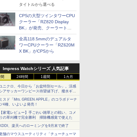
タイトルから選べる
CPSの大型ツインタワーCPU
クーラー「RZ820 Display
BK」が発売、クーラートッ
プに5インチ液晶搭載
全高118.5mmのデュアルタ
ワーCPUクーラー「RZ620M
X BK」がCPSから
Impress Watchシリーズ 人気記事
時間
24時間
1週間
1カ月
ユニクロ、今日から「お盆特別セール」。涼感
シアサッカーワンピース待望値下げ、撥水ギア
ショーツは1990円に
ミスド「Mrs. GREEN APPLE」のコラボドーナ
ツ4種、いよいよ発売！
【家電レビュー】手ごわい雑草との戦い、コメ
リの草刈機で完全勝利 掃除機感覚で使えた
KDDI、楽天へのローミングを9月末で終了
老舗のマウスユーティリティ「チューチューマ