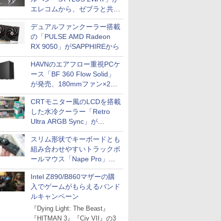
エレコムから、ゼブラと共同
開発
デュアルファンクーラー搭載
の「PULSE AMD Radeon
RX 9050」がSAPPHIREから
HAVNのエアフロー重視PCケ
ース「BF 360 Flow Solid」
が発売、180mmファン×2搭
載
CRTモニター風のLCDを搭載
した水冷クーラー「Retro
Ultra ARGB Sync」が
Thermaltakeから
スリム形状でキーボードとも
組み合わせやすいトラックボ
ールマウス「Nape Pro」が
Keychronから
Intel Z890/B860マザーの購
入でゲームがもらえるバンド
ルキャンペーン
『Dying Light: The Beast』
『HITMAN 3』『Civ VII』の3