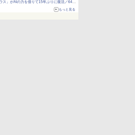
ウス」がAIの力を借りて15年ぶりに復活／64bit
化、Windows 10/11、「Chrome」も走り回
もっと見る
る。復活記念で2026年末まで500円