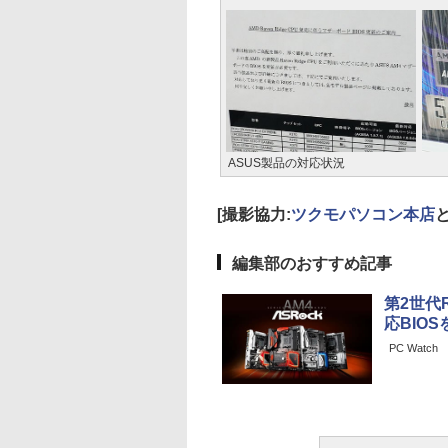
ASUS製品の対応状況
[撮影協力:
ツクモパソコン本店
編集部のおすすめ記事
第2世代R
応BIO
PC Watch