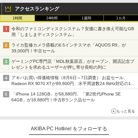
アクセスランキング
1時間
24時間
1週間
1カ月
令和のファミコンディスクシステム？安価に書き換え可能なGB
用「しましまディスクシステム」
ライカ監修カメラ搭載の6.5インチスマホ「AQUOS R9」が
39,000円！中古セール
ゲーミングPC専門店「MDL秋葉原店」がオープン、開店記念プ
レゼントを求めるユーザーが押し寄せ長蛇の列に
アキバお買い得価格情報（8月6日～7日調査） お盆セール、
Radeon RX 9070 XTが89,800円、水平周波数24.8kHz対応の17
型モニターが9,801円、暑さ指数連動セール ほか
「iPhone 14 128GB」が58,880円、「第2世代iPhone SE
64GB」が18,880円！中古Bランク品セール
もっと見る
AKIBA PC Hotline! をフォローする