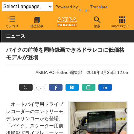
Powered by
Translate
AKIBA PC Hotline!
モバイル
小型カメラ・レコーダー
ドライブ
カテゴリ
過去記事
検索
Impressサイト
ニュース
バイクの前後を同時録画できるドラレコに低価格
モデルが登場
AKIBA PC Hotline!編集部
2018年3月25日 12:05
リスト
オートバイ専用ドライブ
レコーダーのエントリーモ
デルがサンコーから登場、
「バイク、スクーター用前
後撮影ドライブレコーダー