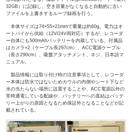
32GB）に記録し、空き容量がなくなると自動的に古い
ファイルを上書きするループ録画を行う。
本体サイズは74×55×21mmで重量は約60g。電力はオ
ートバイから供給（12V/24V両対応）するが、レコーダ
ー自体にも500mAhバッテリーを内蔵している。付属品
はカメラ×2（ケーブル長297cm）、ACC電源ケーブル
（長さ290cm）、吸盤アタッチメント、ネジ、日本語マ
ニュアル。
製品情報には取り付け時の注意事項として、レコーダ
ー本体は防水ではないためカウルの内側やシート下など
水の当たらない場所に設置することや、ACC電源以外の
常時通電している配線や、バッテリーへの直結はバッテ
リー上がりの原因となるため保証外となることなどが記
載されている。