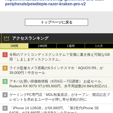
peripherals/pewdiepie-razer-kraken-pro-v2
トップページに戻る
アクセスランキング
1時間
24時間
1週間
1カ月
令和のファミコンディスクシステム？安価に書き換え可能なGB
用「しましまディスクシステム」
ライカ監修カメラ搭載の6.5インチスマホ「AQUOS R9」が
39,000円！中古セール
アキバお買い得価格情報（8月6日～7日調査） お盆セール、
Radeon RX 9070 XTが89,800円、水平周波数24.8kHz対応の17
型モニターが9,801円、暑さ指数連動セール ほか
ゲーミングPC専門店「MDL秋葉原店」がオープン、開店記念プ
レゼントを求めるユーザーが押し寄せ長蛇の列に
「iPhone 14 128GB」が58,880円、「第2世代iPhone SE
64GB」が18,880円！中古Bランク品セール