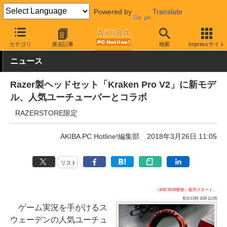
Powered by
Translate
AKIBA PC Hotline!
PC周辺機器
ヘッドセット・スピーカー
ゲ
カテゴリ
過去記事
検索
Impressサイト
ニュース
Razer製ヘッドセット「Kraken Pro V2」に新モデ
ル、人気ユーチューバーとコラボ
RAZERSTORE限定
AKIBA PC Hotline!編集部
2018年3月26日 11:05
リスト
（3/30 20:00更新）販売スタート。
初出日時 3/26 11:05
ゲーム実況を手がけるス
ウェーデンの人気ユーチュ